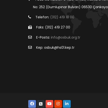
No: 252 (Dumlupınar Bulvarı) 06530 Çankaya
Telefon:
(312) 419 18 00
Faks: (312) 419 27 00
E-Posta:
info@osbuk.org.tr
Kep: osbuk@hs01.kep.tr