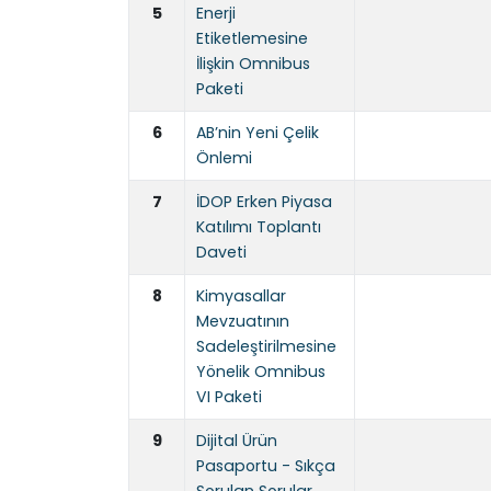
5
Enerji
Etiketlemesine
İlişkin Omnibus
Paketi
6
AB’nin Yeni Çelik
Önlemi
7
İDOP Erken Piyasa
Katılımı Toplantı
Daveti
8
Kimyasallar
Mevzuatının
Sadeleştirilmesine
Yönelik Omnibus
VI Paketi
9
Dijital Ürün
Pasaportu - Sıkça