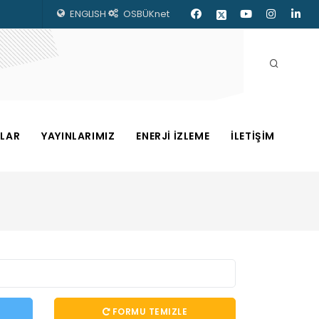
ENGLISH
OSBÜKnet
ZLAR
YAYINLARIMIZ
ENERJİ İZLEME
İLETİŞİM
FORMU TEMIZLE