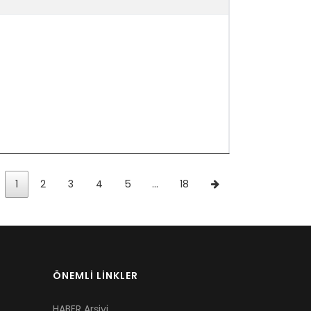
1
2
3
4
5
…
18
ÖNEMLİ LİNKLER
HABER Arşivi