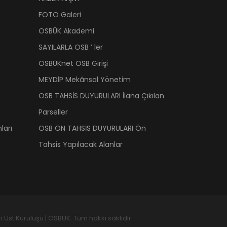
FOTO Galeri
OSBÜK Akademi
SAYILARLA OSB ’ ler
OSBÜKnet OSB Girişi
MEYDİP Mekânsal Yönetim
OSB TAHSİS DUYURULARI İlana Çıkılan
Parseller
ları
OSB ÖN TAHSİS DUYURULARI Ön
Tahsis Yapılacak Alanlar
 Üst Kuruluşu | OSBÜK. Tüm hakkı saklıdır.