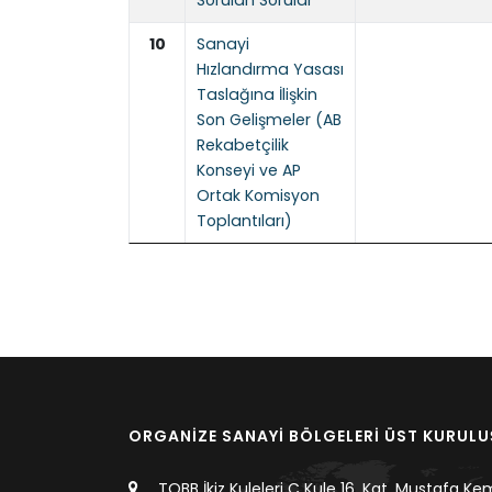
Sorulan Sorular
10
Sanayi
Hızlandırma Yasası
Taslağına İlişkin
Son Gelişmeler (AB
Rekabetçilik
Konseyi ve AP
Ortak Komisyon
Toplantıları)
ORGANİZE SANAYİ BÖLGELERİ ÜST KURUL
TOBB İkiz Kuleleri C Kule 16. Kat, Mustafa Ke