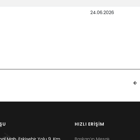
24.06.2026
UŞU
HIZLI ERİŞİM
mal Mah. Eskişehir Yolu 9. Km,
Başkan’ın Mesajı