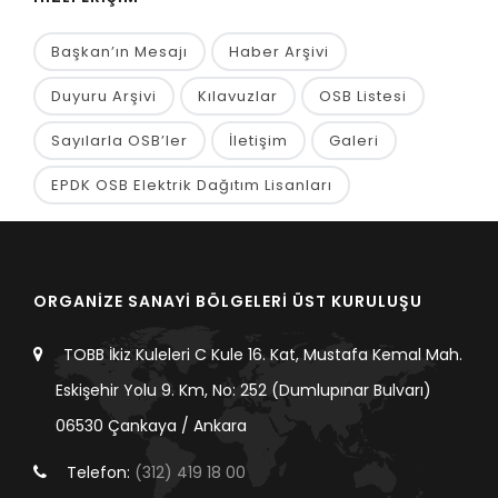
Başkan’ın Mesajı
Haber Arşivi
Duyuru Arşivi
Kılavuzlar
OSB Listesi
Sayılarla OSB’ler
İletişim
Galeri
EPDK OSB Elektrik Dağıtım Lisanları
ORGANİZE SANAYİ BÖLGELERİ ÜST KURULUŞU
TOBB İkiz Kuleleri C Kule 16. Kat, Mustafa Kemal Mah.
Eskişehir Yolu 9. Km, No: 252 (Dumlupınar Bulvarı)
06530 Çankaya / Ankara
Telefon:
(312) 419 18 00