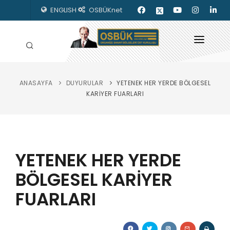
ENGLISH
OSBÜKnet
ANASAYFA
DUYURULAR
YETENEK HER YERDE BÖLGESEL
HAKKIMIZDA
KARİYER FUARLARI
OSBÜK ORGANLARI
MEVZUAT
YETENEK HER YERDE
KILAVUZLAR
BÖLGESEL KARİYER
YAYINLARIMIZ
FUARLARI
ENERJİ İZLEME
İLETİŞİM