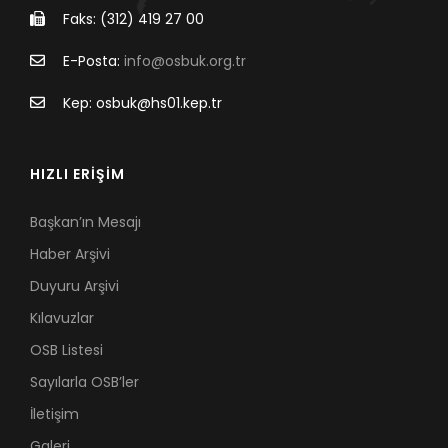
Faks: (312) 419 27 00
E-Posta:
info@osbuk.org.tr
Kep: osbuk@hs01.kep.tr
HIZLI ERİŞİM
Başkan’ın Mesajı
Haber Arşivi
Duyuru Arşivi
Kılavuzlar
OSB Listesi
Sayılarla OSB’ler
İletişim
Galeri