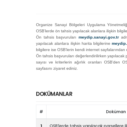
Organize Sanayi Bölgeleri Uygulama Yönetmeliği
OSB’lerde ön tahsis yapılacak alanlara ilişkin bilgil
Ön tahsis başvuruları
meydip.sanayi.gov.tr
ad
yapılacak alanlara ilişkin harita bilgilerine
meydip.
bilgilere ise OSB’lerin kendi internet sayfalarından u
Ön tahsis başvuruları değerlendirilirken yapılaca
sayısı ve kriterlerin ağırlık oranları OSB’den OSB
sayfasını ziyaret ediniz.
DOKÜMANLAR
#
Doküman 
1
OSB’lerde tahsis yapılacak parsellere iliş