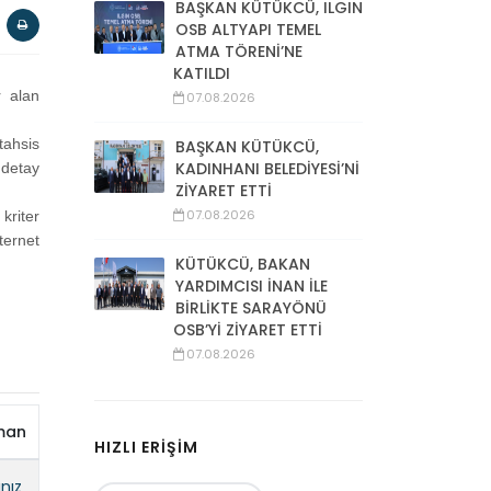
BAŞKAN KÜTÜKCÜ, ILGIN
OSB ALTYAPI TEMEL
ATMA TÖRENİ’NE
KATILDI
r alan
07.08.2026
tahsis
BAŞKAN KÜTÜKCÜ,
KADINHANI BELEDİYESİ’Nİ
 detay
ZİYARET ETTİ
07.08.2026
kriter
ternet
KÜTÜKCÜ, BAKAN
YARDIMCISI İNAN İLE
BİRLİKTE SARAYÖNÜ
OSB’Yİ ZİYARET ETTİ
07.08.2026
man
HIZLI ERİŞİM
ınız