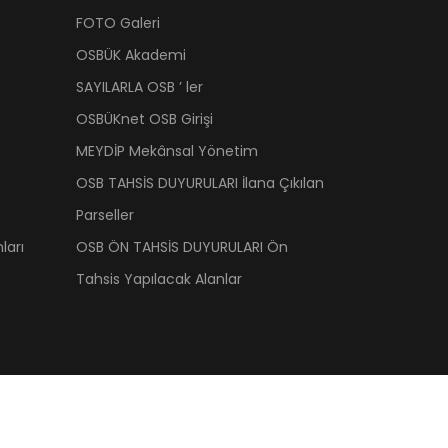
FOTO Galeri
OSBÜK Akademi
SAYILARLA OSB ’ ler
OSBÜKnet OSB Girişi
MEYDİP Mekânsal Yönetim
OSB TAHSİS DUYURULARI İlana Çıkılan
Parseller
ları
OSB ÖN TAHSİS DUYURULARI Ön
Tahsis Yapılacak Alanlar
 Üst Kuruluşu | OSBÜK. Tüm hakkı saklıdır.