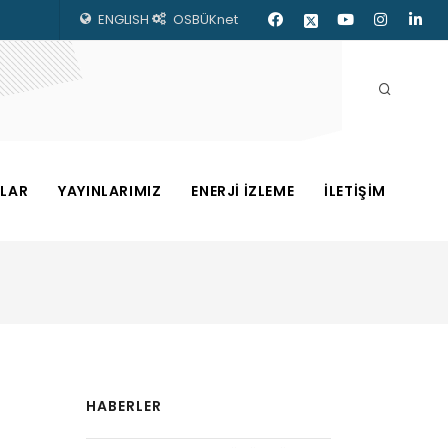
ENGLISH
OSBÜKnet
ZLAR
YAYINLARIMIZ
ENERJİ İZLEME
İLETİŞİM
HABERLER