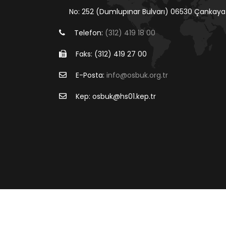
No: 252 (Dumlupınar Bulvarı) 06530 Çankaya
Telefon:
(312) 419 18 00
Faks: (312) 419 27 00
E-Posta:
info@osbuk.org.tr
Kep: osbuk@hs01.kep.tr