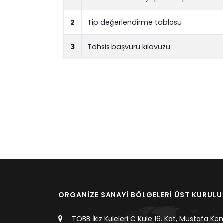
2
Tip değerlendirme tablosu
3
Tahsis başvuru kılavuzu
ORGANİZE SANAYİ BÖLGELERİ ÜST KURUL
TOBB İkiz Kuleleri C Kule 16. Kat, Mustafa Ke