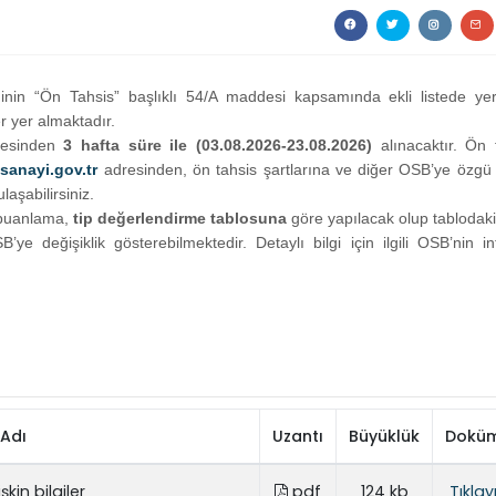
nin “Ön Tahsis” başlıklı 54/A maddesi kapsamında ekli listede ye
er yer almaktadır.
resinden
3 hafta süre ile
(03.08.2026-23.08.2026)
alınacaktır. Ön 
sanayi.gov.tr
adresinden, ön tahsis şartlarına ve diğer OSB’ye özgü
laşabilirsiniz.
k puanlama,
tip değerlendirme tablosuna
göre yapılacak olup tablodaki 
’ye değişiklik gösterebilmektedir. Detaylı bilgi için ilgili OSB’nin in
Adı
Uzantı
Büyüklük
Dokü
kin bilgiler
pdf
124 kb
Tıklay