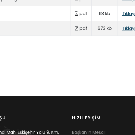
pdf
118 kb
Tıklay
pdf
673 kb
Tıklay
UŞU
HIZLI ERİŞİM
mal Mah. Eskişehir Yolu 9. Km,
Başkan’ın Mesajı