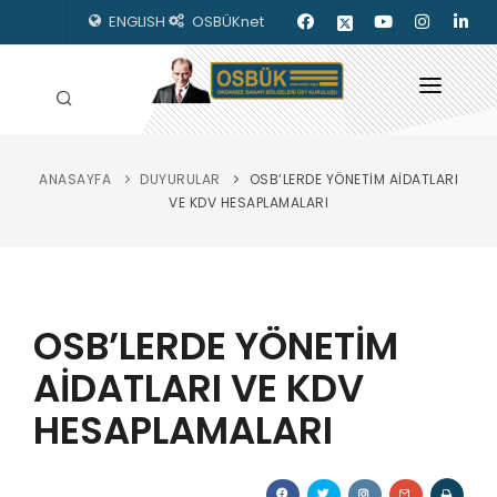
ENGLISH
OSBÜKnet
ANASAYFA
DUYURULAR
OSB’LERDE YÖNETİM AİDATLARI
HAKKIMIZDA
VE KDV HESAPLAMALARI
OSBÜK ORGANLARI
MEVZUAT
OSB’LERDE YÖNETİM
KILAVUZLAR
AİDATLARI VE KDV
YAYINLARIMIZ
HESAPLAMALARI
ENERJİ İZLEME
İLETİŞİM