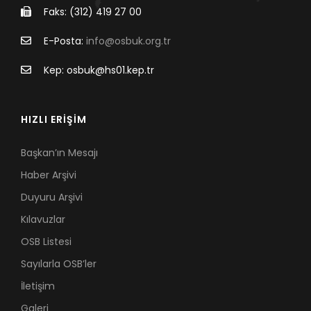
Faks: (312) 419 27 00
E-Posta:
info@osbuk.org.tr
Kep: osbuk@hs01.kep.tr
HIZLI ERİŞİM
Başkan’ın Mesajı
Haber Arşivi
Duyuru Arşivi
Kılavuzlar
OSB Listesi
Sayılarla OSB’ler
İletişim
Galeri