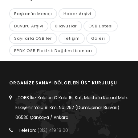
Başkan’ın Mesajı
Haber Arşivi
Duyuru Arşivi
Kılavuzlar
OSB Listesi
Sayılarla OSB’ler
İletişim
Galeri
EPDK OSB Elektrik Dağıtım Lisanları
ORGANİZE SANAYİ BÖLGELERİ ÜST KURULUŞU
TOBB İkiz Kuleleri C Kule 16. Kat, Mustafa Kemal Mah.
Eskişehir Yolu 9. Km, No: 252 (Dumlupınar Bulvarı)
06530 Çankaya / Ankara
Telefon:
(312) 419 18 00