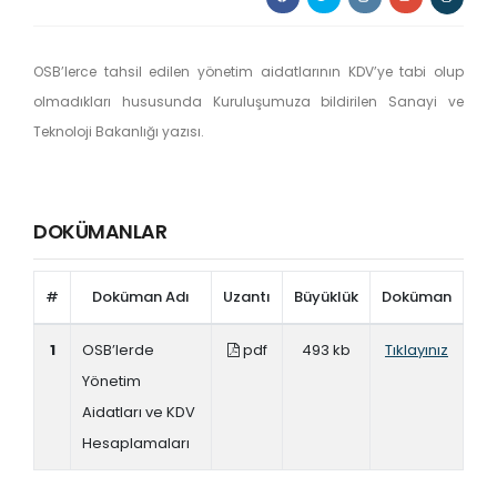
OSB’lerce tahsil edilen yönetim aidatlarının KDV’ye tabi olup
olmadıkları hususunda Kuruluşumuza bildirilen Sanayi ve
Teknoloji Bakanlığı yazısı.
DOKÜMANLAR
#
Doküman Adı
Uzantı
Büyüklük
Doküman
1
OSB’lerde
pdf
493 kb
Tıklayınız
Yönetim
Aidatları ve KDV
Hesaplamaları