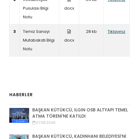
Pusulası Bilgi
docx
Notu
3
Temiz Sanayi
28 kb
Tıklayınız
Mutabakatı Bilgi
docx
Notu
HABERLER
BAŞKAN KÜTÜKCÜ, ILGIN OSB ALTYAPI TEMEL
ATMA TÖRENİ’NE KATILDI
07.08.2026
BAŞKAN KÜTÜKCÜ, KADINHANI BELEDİYESİ’Nİ