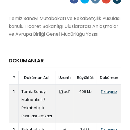
Temiz Sanayi Mutabakatı ve Rekabetçilik Pusulası
konulu Ticaret Bakanlığı Uluslararası Anlaşmalar
ve Avrupa Birliği Genel Müdürlüğü Yazısı
DOKÜMANLAR
#
Doküman Adı
Uzantı
Büyüklük
Doküman
1
Temiz Sanayi
pdf
406 kb
Tıklayınız
Mutabakatı /
Rekabetçilik
Pusulası Üst Yazı
2
Rekabetçilik
34 kb
Tıklayınız