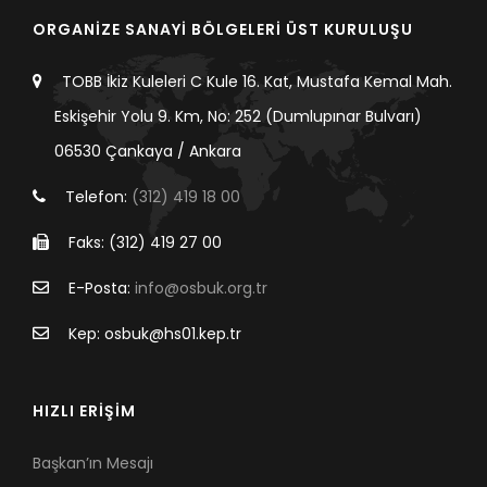
ORGANİZE SANAYİ BÖLGELERİ ÜST KURULUŞU
TOBB İkiz Kuleleri C Kule 16. Kat, Mustafa Kemal Mah.
Eskişehir Yolu 9. Km, No: 252 (Dumlupınar Bulvarı)
06530 Çankaya / Ankara
Telefon:
(312) 419 18 00
Faks: (312) 419 27 00
E-Posta:
info@osbuk.org.tr
Kep: osbuk@hs01.kep.tr
HIZLI ERİŞİM
Başkan’ın Mesajı