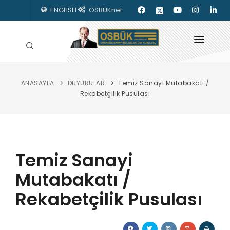
ENGLISH
OSBÜKnet
ANASAYFA
DUYURULAR
Temiz Sanayi Mutabakatı /
HAKKIMIZDA
Rekabetçilik Pusulası
OSBÜK ORGANLARI
MEVZUAT
Temiz Sanayi
KILAVUZLAR
Mutabakatı /
YAYINLARIMIZ
Rekabetçilik Pusulası
ENERJİ İZLEME
İLETİŞİM