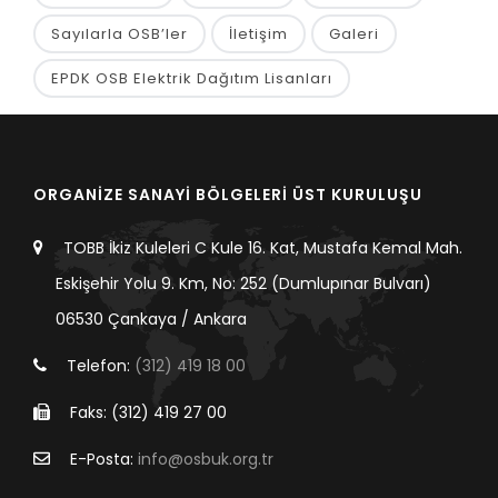
Sayılarla OSB’ler
İletişim
Galeri
EPDK OSB Elektrik Dağıtım Lisanları
ORGANİZE SANAYİ BÖLGELERİ ÜST KURULUŞU
TOBB İkiz Kuleleri C Kule 16. Kat, Mustafa Kemal Mah.
Eskişehir Yolu 9. Km, No: 252 (Dumlupınar Bulvarı)
06530 Çankaya / Ankara
Telefon:
(312) 419 18 00
Faks: (312) 419 27 00
E-Posta:
info@osbuk.org.tr