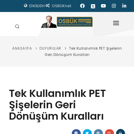
ENGLISH
OSBÜKnet
ANASAYFA
DUYURULAR
Tek Kullanımlık PET Şişelerin
HAKKIMIZDA
Geri Dönüşüm Kuralları
OSBÜK ORGANLARI
MEVZUAT
Tek Kullanımlık PET
KILAVUZLAR
Şişelerin Geri
YAYINLARIMIZ
Dönüşüm Kuralları
ENERJİ İZLEME
İLETİŞİM