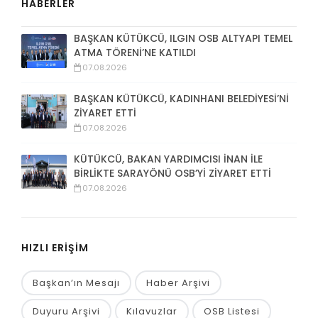
HABERLER
BAŞKAN KÜTÜKCÜ, ILGIN OSB ALTYAPI TEMEL
ATMA TÖRENİ’NE KATILDI
07.08.2026
BAŞKAN KÜTÜKCÜ, KADINHANI BELEDİYESİ’Nİ
ZİYARET ETTİ
07.08.2026
KÜTÜKCÜ, BAKAN YARDIMCISI İNAN İLE
BİRLİKTE SARAYÖNÜ OSB’Yİ ZİYARET ETTİ
07.08.2026
HIZLI ERİŞİM
Başkan’ın Mesajı
Haber Arşivi
Duyuru Arşivi
Kılavuzlar
OSB Listesi