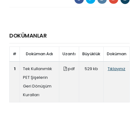
DOKÜMANLAR
#
Doküman Adı
Uzantı
Büyüklük
Doküman
1
Tek Kullanımlık
pdf
529 kb
Tıklayınız
PET Şişelerin
Geri Dönüşüm
Kuralları