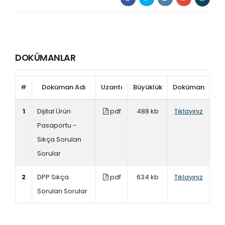
DOKÜMANLAR
#
Doküman Adı
Uzantı
Büyüklük
Doküman
1
Dijital Ürün
pdf
488 kb
Tıklayınız
Pasaportu -
Sıkça Sorulan
Sorular
2
DPP Sıkça
pdf
634 kb
Tıklayınız
Sorulan Sorular