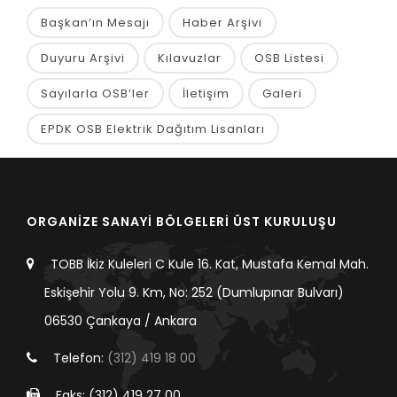
Başkan’ın Mesajı
Haber Arşivi
Duyuru Arşivi
Kılavuzlar
OSB Listesi
Sayılarla OSB’ler
İletişim
Galeri
EPDK OSB Elektrik Dağıtım Lisanları
ORGANİZE SANAYİ BÖLGELERİ ÜST KURULUŞU
TOBB İkiz Kuleleri C Kule 16. Kat, Mustafa Kemal Mah.
Eskişehir Yolu 9. Km, No: 252 (Dumlupınar Bulvarı)
06530 Çankaya / Ankara
Telefon:
(312) 419 18 00
Faks: (312) 419 27 00