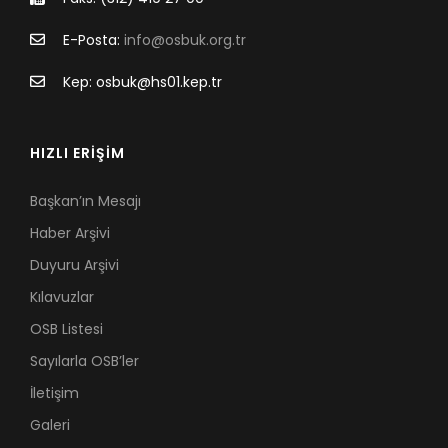
E-Posta:
info@osbuk.org.tr
Kep: osbuk@hs01.kep.tr
HIZLI ERİŞİM
Başkan’ın Mesajı
Haber Arşivi
Duyuru Arşivi
Kılavuzlar
OSB Listesi
Sayılarla OSB’ler
İletişim
Galeri