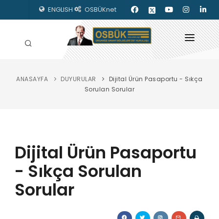
ENGLISH
OSBÜKnet
ANASAYFA
DUYURULAR
Dijital Ürün Pasaportu - Sıkça
HAKKIMIZDA
Sorulan Sorular
OSBÜK ORGANLARI
MEVZUAT
Dijital Ürün Pasaportu
KILAVUZLAR
- Sıkça Sorulan
YAYINLARIMIZ
Sorular
ENERJİ İZLEME
İLETİŞİM