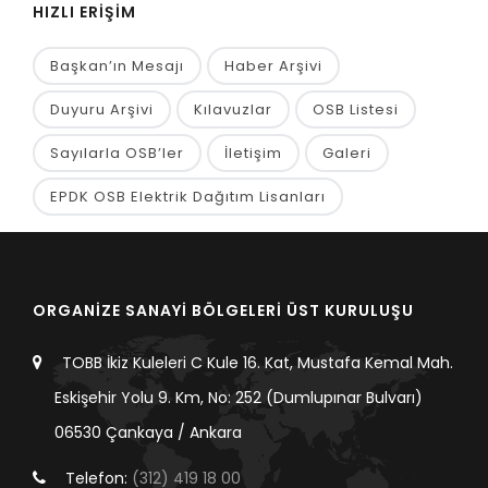
HIZLI ERİŞİM
Başkan’ın Mesajı
Haber Arşivi
Duyuru Arşivi
Kılavuzlar
OSB Listesi
Sayılarla OSB’ler
İletişim
Galeri
EPDK OSB Elektrik Dağıtım Lisanları
ORGANİZE SANAYİ BÖLGELERİ ÜST KURULUŞU
TOBB İkiz Kuleleri C Kule 16. Kat, Mustafa Kemal Mah.
Eskişehir Yolu 9. Km, No: 252 (Dumlupınar Bulvarı)
06530 Çankaya / Ankara
Telefon:
(312) 419 18 00