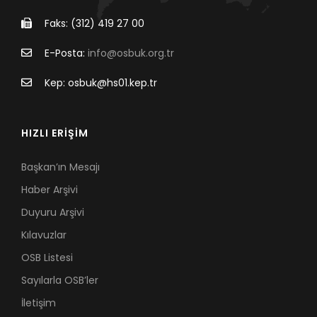
Faks: (312) 419 27 00
E-Posta:
info@osbuk.org.tr
Kep: osbuk@hs01.kep.tr
HIZLI ERİŞİM
Başkan’ın Mesajı
Haber Arşivi
Duyuru Arşivi
Kılavuzlar
OSB Listesi
Sayılarla OSB’ler
İletişim