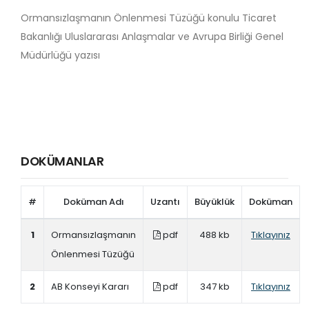
Ormansızlaşmanın Önlenmesi Tüzüğü konulu Ticaret
Bakanlığı Uluslararası Anlaşmalar ve Avrupa Birliği Genel
Müdürlüğü yazısı
DOKÜMANLAR
#
Doküman Adı
Uzantı
Büyüklük
Doküman
1
Ormansızlaşmanın
pdf
488 kb
Tıklayınız
Önlenmesi Tüzüğü
2
AB Konseyi Kararı
pdf
347 kb
Tıklayınız