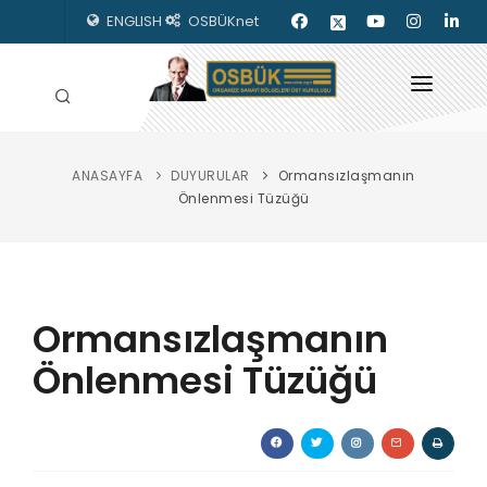
ENGLISH
OSBÜKnet
ANASAYFA
DUYURULAR
Ormansızlaşmanın
HAKKIMIZDA
Önlenmesi Tüzüğü
OSBÜK ORGANLARI
MEVZUAT
Ormansızlaşmanın
KILAVUZLAR
Önlenmesi Tüzüğü
YAYINLARIMIZ
ENERJİ İZLEME
İLETİŞİM