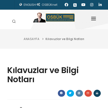
ENGLISH
OSBÜKnet
ANASAYFA
Kılavuzlar ve Bilgi Notları
HAKKIMIZDA
OSBÜK ORGANLARI
MEVZUAT
Kılavuzlar ve Bilgi
KILAVUZLAR
Notları
YAYINLARIMIZ
ENERJİ İZLEME
İLETİŞİM