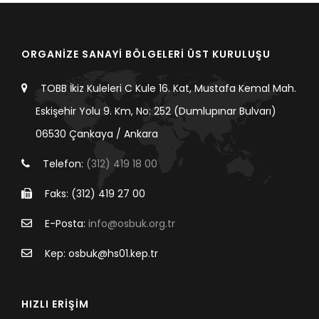
ORGANİZE SANAYİ BÖLGELERİ ÜST KURULUŞU
TOBB İkiz Kuleleri C Kule 16. Kat, Mustafa Kemal Mah.
Eskişehir Yolu 9. Km, No: 252 (Dumlupınar Bulvarı)
06530 Çankaya / Ankara
Telefon:
(312) 419 18 00
Faks: (312) 419 27 00
E-Posta:
info@osbuk.org.tr
Kep: osbuk@hs01.kep.tr
HIZLI ERİŞİM