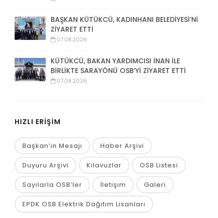
BAŞKAN KÜTÜKCÜ, KADINHANI BELEDİYESİ’Nİ
ZİYARET ETTİ
07.08.2026
KÜTÜKCÜ, BAKAN YARDIMCISI İNAN İLE
BİRLİKTE SARAYÖNÜ OSB’Yİ ZİYARET ETTİ
07.08.2026
HIZLI ERİŞİM
Başkan’ın Mesajı
Haber Arşivi
Duyuru Arşivi
Kılavuzlar
OSB Listesi
Sayılarla OSB’ler
İletişim
Galeri
EPDK OSB Elektrik Dağıtım Lisanları