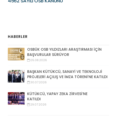
4562 SAYILI OSB KANUNU
HABERLER
OSBÜK OSB YILDIZLARI ARAŞTIRMASI İÇİN
BAŞVURULAR SÜRÜYOR
05.08.2026
BAŞKAN KÜTÜKCÜ, SANAYİ VE TEKNOLOJİ
PROJELERİ AÇILIŞ VE İMZA TÖRENİ’NE KATILDI
30.07.2026
KÜTÜKCÜ, YAPAY ZEKA ZİRVESİ’NE
KATILDI
29.07.2026