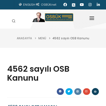
ENGLISH
OSBÜKnet
ANASAYFA
MENÜ
4562 sayılı OSB Kanunu
HAKKIMIZDA
OSBÜK ORGANLARI
MEVZUAT
4562 sayılı OSB
KILAVUZLAR
Kanunu
YAYINLARIMIZ
ENERJİ İZLEME
İLETİŞİM