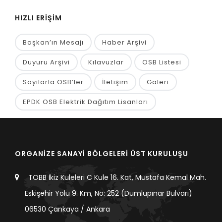
HIZLI ERİŞİM
Başkan’ın Mesajı
Haber Arşivi
Duyuru Arşivi
Kılavuzlar
OSB Listesi
Sayılarla OSB’ler
İletişim
Galeri
EPDK OSB Elektrik Dağıtım Lisanları
ORGANİZE SANAYİ BÖLGELERİ ÜST KURULUŞU
TOBB İkiz Kuleleri C Kule 16. Kat, Mustafa Kemal Mah.
Eskişehir Yolu 9. Km, No: 252 (Dumlupınar Bulvarı)
06530 Çankaya / Ankara