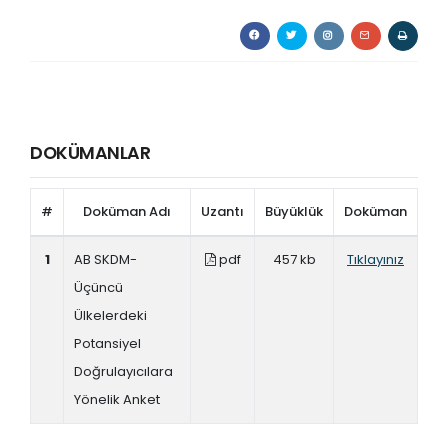
DOKÜMANLAR
#
Doküman Adı
Uzantı
Büyüklük
Doküman
1
AB SKDM-
pdf
457 kb
Tıklayınız
Üçüncü
Ülkelerdeki
Potansiyel
Doğrulayıcılara
Yönelik Anket