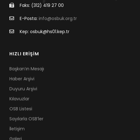
Faks: (312) 419 27 00
E-Posta:
info@osbuk.org.tr
Kep: osbuk@hs01.kep.tr
HIZLI ERİŞİM
Başkan’ın Mesajı
Haber Arşivi
Duyuru Arşivi
Kılavuzlar
OSB Listesi
Sayılarla OSB’ler
İletişim
Galeri