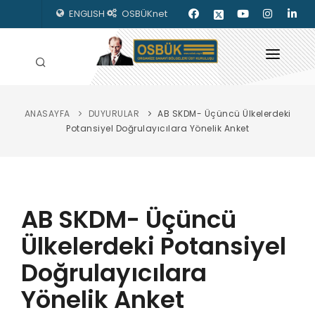
ENGLISH
OSBÜKnet
ANASAYFA
DUYURULAR
AB SKDM- Üçüncü Ülkelerdeki
HAKKIMIZDA
Potansiyel Doğrulayıcılara Yönelik Anket
OSBÜK ORGANLARI
MEVZUAT
AB SKDM- Üçüncü
KILAVUZLAR
Ülkelerdeki Potansiyel
YAYINLARIMIZ
Doğrulayıcılara
ENERJİ İZLEME
Yönelik Anket
İLETİŞİM