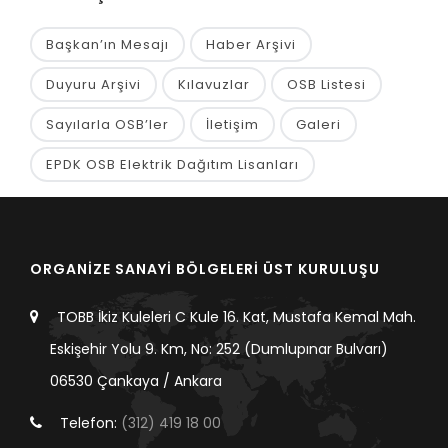
Başkan’ın Mesajı
Haber Arşivi
Duyuru Arşivi
Kılavuzlar
OSB Listesi
Sayılarla OSB’ler
İletişim
Galeri
EPDK OSB Elektrik Dağıtım Lisanları
ORGANİZE SANAYİ BÖLGELERİ ÜST KURULUŞU
TOBB İkiz Kuleleri C Kule 16. Kat, Mustafa Kemal Mah.
Eskişehir Yolu 9. Km, No: 252 (Dumlupınar Bulvarı)
06530 Çankaya / Ankara
Telefon:
(312) 419 18 00