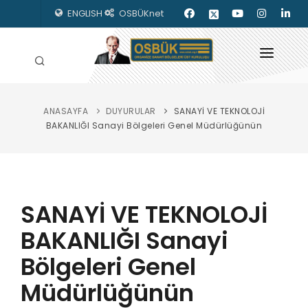
ENGLISH
OSBÜKnet
ANASAYFA
DUYURULAR
SANAYİ VE TEKNOLOJİ
HAKKIMIZDA
BAKANLIĞI Sanayi Bölgeleri Genel Müdürlüğünün
OSBÜK ORGANLARI
MEVZUAT
SANAYİ VE TEKNOLOJİ
KILAVUZLAR
BAKANLIĞI Sanayi
YAYINLARIMIZ
Bölgeleri Genel
ENERJİ İZLEME
Müdürlüğünün
İLETİŞİM