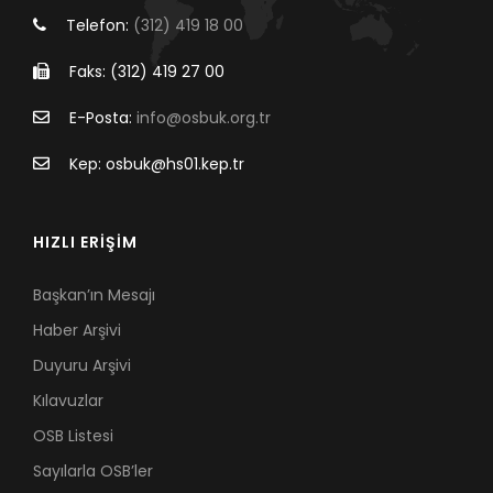
Telefon:
(312) 419 18 00
Faks: (312) 419 27 00
E-Posta:
info@osbuk.org.tr
Kep: osbuk@hs01.kep.tr
HIZLI ERİŞİM
Başkan’ın Mesajı
Haber Arşivi
Duyuru Arşivi
Kılavuzlar
OSB Listesi
Sayılarla OSB’ler