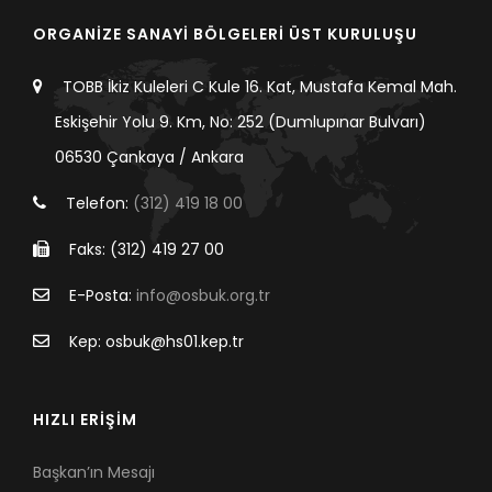
ORGANİZE SANAYİ BÖLGELERİ ÜST KURULUŞU
TOBB İkiz Kuleleri C Kule 16. Kat, Mustafa Kemal Mah.
Eskişehir Yolu 9. Km, No: 252 (Dumlupınar Bulvarı)
06530 Çankaya / Ankara
Telefon:
(312) 419 18 00
Faks: (312) 419 27 00
E-Posta:
info@osbuk.org.tr
Kep: osbuk@hs01.kep.tr
HIZLI ERİŞİM
Başkan’ın Mesajı