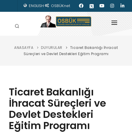
ENGLISH
OSBÜKnet
ANASAYFA
DUYURULAR
Ticaret Bakanlığı İhracat
HAKKIMIZDA
Süreçleri ve Devlet Destekleri Eğitim Programı
OSBÜK ORGANLARI
MEVZUAT
Ticaret Bakanlığı
KILAVUZLAR
İhracat Süreçleri ve
YAYINLARIMIZ
Devlet Destekleri
ENERJİ İZLEME
Eğitim Programı
İLETİŞİM