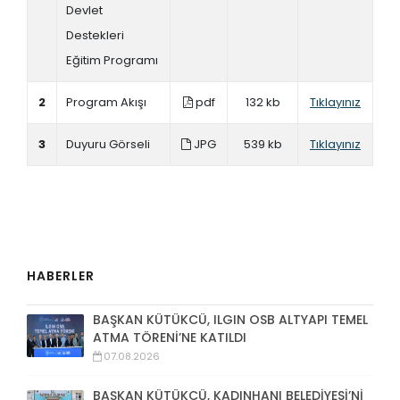
Devlet
Destekleri
Eğitim Programı
2
Program Akışı
pdf
132 kb
Tıklayınız
3
Duyuru Görseli
JPG
539 kb
Tıklayınız
HABERLER
BAŞKAN KÜTÜKCÜ, ILGIN OSB ALTYAPI TEMEL
ATMA TÖRENİ’NE KATILDI
07.08.2026
BAŞKAN KÜTÜKCÜ, KADINHANI BELEDİYESİ’Nİ