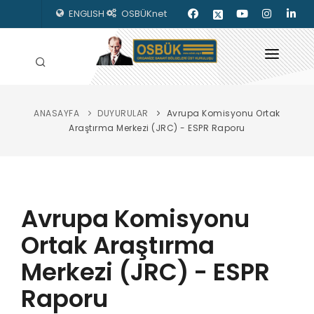
ENGLISH
OSBÜKnet
ANASAYFA
DUYURULAR
Avrupa Komisyonu Ortak
HAKKIMIZDA
Araştırma Merkezi (JRC) - ESPR Raporu
OSBÜK ORGANLARI
MEVZUAT
Avrupa Komisyonu
KILAVUZLAR
Ortak Araştırma
YAYINLARIMIZ
Merkezi (JRC) - ESPR
ENERJİ İZLEME
Raporu
İLETİŞİM