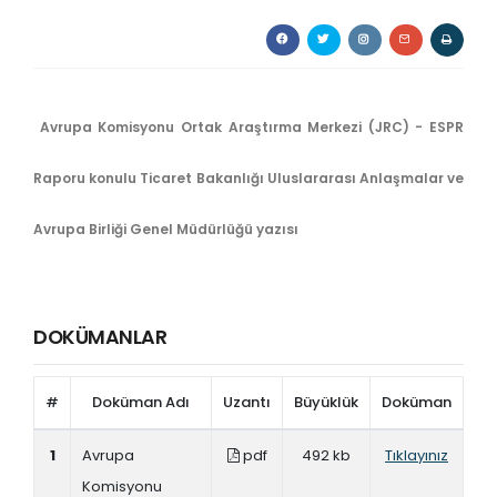
Avrupa Komisyonu Ortak Araştırma Merkezi (JRC) - ESPR
Raporu
konulu Ticaret Bakanlığı Uluslararası Anlaşmalar ve
Avrupa Birliği Genel Müdürlüğü yazısı
DOKÜMANLAR
#
Doküman Adı
Uzantı
Büyüklük
Doküman
1
Avrupa
pdf
492 kb
Tıklayınız
Komisyonu