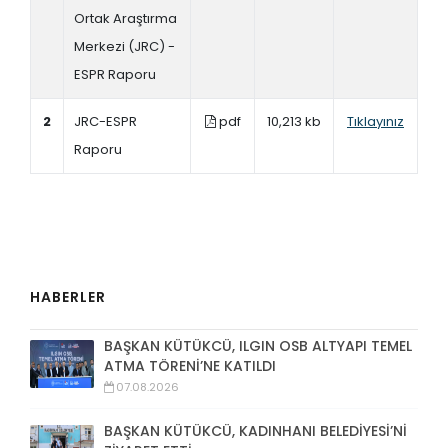
Ortak Araştırma
Merkezi (JRC) -
ESPR Raporu
2
JRC-ESPR
pdf
10,213 kb
Tıklayınız
Raporu
HABERLER
BAŞKAN KÜTÜKCÜ, ILGIN OSB ALTYAPI TEMEL
ATMA TÖRENİ’NE KATILDI
07.08.2026
BAŞKAN KÜTÜKCÜ, KADINHANI BELEDİYESİ’Nİ