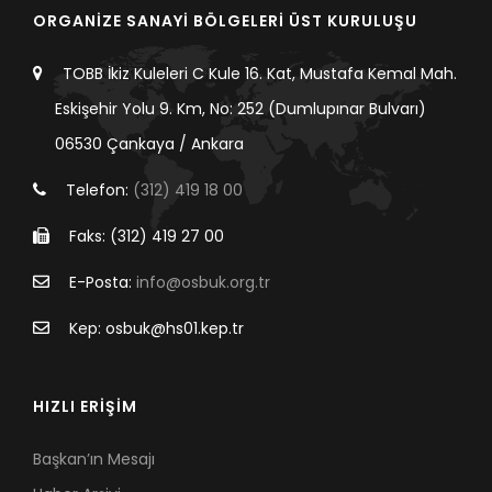
ORGANİZE SANAYİ BÖLGELERİ ÜST KURULUŞU
TOBB İkiz Kuleleri C Kule 16. Kat, Mustafa Kemal Mah.
Eskişehir Yolu 9. Km, No: 252 (Dumlupınar Bulvarı)
06530 Çankaya / Ankara
Telefon:
(312) 419 18 00
Faks: (312) 419 27 00
E-Posta:
info@osbuk.org.tr
Kep: osbuk@hs01.kep.tr
HIZLI ERİŞİM
Başkan’ın Mesajı