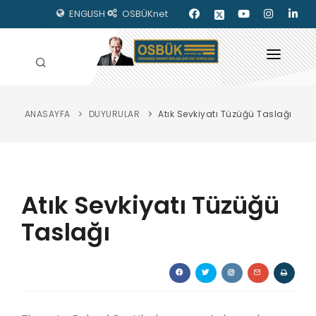
ENGLISH
OSBÜKnet
ANASAYFA
DUYURULAR
Atık Sevkiyatı Tüzüğü Taslağı
HAKKIMIZDA
OSBÜK ORGANLARI
MEVZUAT
Atık Sevkiyatı Tüzüğü
KILAVUZLAR
Taslağı
YAYINLARIMIZ
ENERJİ İZLEME
İLETİŞİM