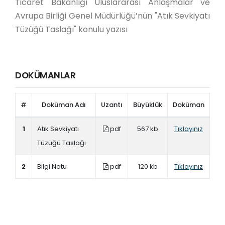
Ticaret Bakanlığı Uluslararası Anlaşmalar ve
Avrupa Birliği Genel Müdürlüğü’nün "Atık Sevkiyatı
Tüzüğü Taslağı" konulu yazısı
DOKÜMANLAR
#
Doküman Adı
Uzantı
Büyüklük
Doküman
1
Atık Sevkiyatı
pdf
567 kb
Tıklayınız
Tüzüğü Taslağı
2
Bilgi Notu
pdf
120 kb
Tıklayınız