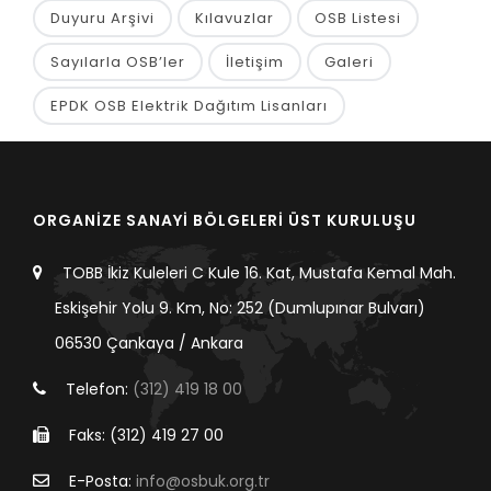
Duyuru Arşivi
Kılavuzlar
OSB Listesi
Sayılarla OSB’ler
İletişim
Galeri
EPDK OSB Elektrik Dağıtım Lisanları
ORGANİZE SANAYİ BÖLGELERİ ÜST KURULUŞU
TOBB İkiz Kuleleri C Kule 16. Kat, Mustafa Kemal Mah.
Eskişehir Yolu 9. Km, No: 252 (Dumlupınar Bulvarı)
06530 Çankaya / Ankara
Telefon:
(312) 419 18 00
Faks: (312) 419 27 00
E-Posta:
info@osbuk.org.tr