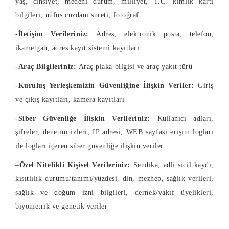
yaş, cinsiyet, medeni durum, milliyet, T.C. kimlik kartı
bilgileri, nüfus cüzdanı sureti, fotoğraf
-İletişim Verileriniz:
Adres, elektronik posta, telefon,
ikametgah, adres kayıt sistemi kayıtları
-Araç Bilgileriniz:
Araç plaka bilgisi ve araç yakıt türü
-Kuruluş Yerleşkemizin Güvenliğine İlişkin Veriler:
Giriş
ve çıkış kayıtları, kamera kayıtları
-Siber Güvenliğe İlişkin Verileriniz:
Kullanıcı adları,
şifreler, denetim izleri, IP adresi, WEB sayfası erişim logları
ile logları içeren siber güvenliğe ilişkin veriler
–
Özel Nitelikli Kişisel Verileriniz:
Sendika, adli sicil kaydı,
kısıtlılık durumu/tanımı/yüzdesi, din, mezhep, sağlık verileri,
sağlık ve doğum izni bilgileri, dernek/vakıf üyelikleri,
biyometrik ve genetik veriler