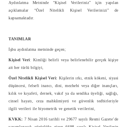
Aydınlatma Metninde “Kişisel Verileriniz” için yapılan
açıklamalar “Özel Nitelikli Kişisel Verilerinizi” de
kapsamaktadır.
TANIMLAR
İşbu aydınlatma metninde geçen;
Kişisel Veri
: Kimliği belirli veya belirlenebilir gerçek kişiye
ait her türlü bilgiyi,
Özel Nitelikli Kişisel Veri:
Kişilerin ırkı, etnik kökeni, siyasi
düşüncesi, felsefi inancı, dini, mezhebi veya diğer inançları,
kılık ve kıyafeti, dernek, vakıf ya da sendika üyeliği, sağlığı,
cinsel hayatı, ceza mahkûmiyeti ve güvenlik tedbirleriyle
ilgili verileri ile biyometrik ve genetik verilerini,
KVKK:
7 Nisan 2016 tarihli ve 29677 sayılı Resmi Gazete’de
yayımlanarak yürürlüğe giren 6698 sayılı Kişisel Verilerin