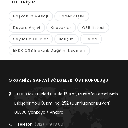
HIZLI ERİŞİM
Başkan’ın Mesajı
Haber Arşivi
Duyuru Arşivi
Kılavuzlar
OSB Listesi
Sayılarla OSB’ler
İletişim
Galeri
EPDK OSB Elektrik Dağıtım Lisanları
ORGANİZE SANAYİ BÖLGELERİ ÜST KURULUŞU
TOBB İkiz Kuleleri C Kule 16. Kat, Mustafa Kemal Mah.
Eskişehir Yolu 9. Km, No: 252 (Dumlupınar Bulvarı)
06530 Çankaya / Ankara
Telefon:
(312) 419 18 00