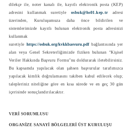
dilekçe ile, noter kanalı ile, kayıtlı elektronik posta (KEP)
adresini kullanmak suretiyle
osbuk@hs01.kep.tr
adresi
üzerinden, Kuruluşumuza daha önce bildirilen ve
sistemlerimizde kayıtlı bulunan elektronik posta adresinizi
kullanmak
suretiyle
https://osbuk.org/kvkkbasvuru.pdf
bağlantısında yer
alan veya Genel Sekreterliğimizde fiziken bulunan “Kişisel
Veriler Hakkında Başvuru Formu”nu doldurarak iletebilirsiniz.
Bu kapsamda yapılacak olan şahsen başvurular tarafımızca
yapılacak kimlik doğrulamasını takiben kabul edilecek olup;
talepleriniz niteliğine göre en kısa sürede ve en geç 30 gün
içerisinde sonuçlandırılacaktır.
VERİ SORUMLUSU
ORGANİZE SANAYİ BÖLGELERİ ÜST KURULUŞU