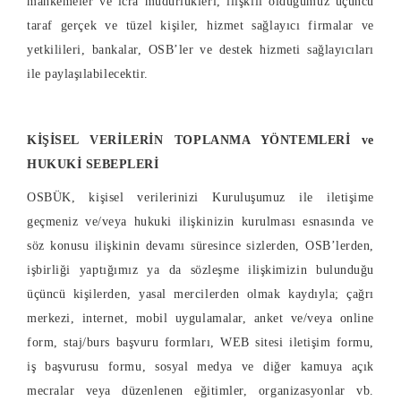
mahkemeler ve icra müdürlükleri, ilişkili olduğumuz üçüncü
taraf gerçek ve tüzel kişiler, hizmet sağlayıcı firmalar ve
yetkilileri, bankalar, OSB’ler ve destek hizmeti sağlayıcıları
ile paylaşılabilecektir.
KİŞİSEL VERİLERİN TOPLANMA YÖNTEMLERİ ve
HUKUKİ SEBEPLERİ
OSBÜK, kişisel verilerinizi Kuruluşumuz ile iletişime
geçmeniz ve/veya hukuki ilişkinizin kurulması esnasında ve
söz konusu ilişkinin devamı süresince sizlerden, OSB’lerden,
işbirliği yaptığımız ya da sözleşme ilişkimizin bulunduğu
üçüncü kişilerden, yasal mercilerden olmak kaydıyla; çağrı
merkezi, internet, mobil uygulamalar, anket ve/veya online
form, staj/burs başvuru formları, WEB sitesi iletişim formu,
iş başvurusu formu, sosyal medya ve diğer kamuya açık
mecralar veya düzenlenen eğitimler, organizasyonlar vb.