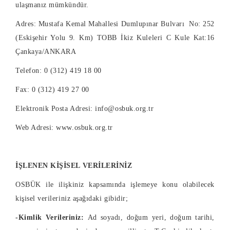
ulaşmanız mümkündür.
Adres: Mustafa Kemal Mahallesi Dumlupınar Bulvarı No: 252
(Eskişehir Yolu 9. Km) TOBB İkiz Kuleleri C Kule Kat:16
Çankaya/ANKARA
Telefon: 0 (312) 419 18 00
Fax: 0 (312) 419 27 00
Elektronik Posta Adresi:
info@osbuk.org.tr
Web Adresi:
www.osbuk.org.tr
İŞLENEN KİŞİSEL VERİLERİNİZ
OSBÜK ile ilişkiniz kapsamında işlemeye konu olabilecek
kişisel verileriniz aşağıdaki gibidir;
-Kimlik Verileriniz:
Ad soyadı, doğum yeri, doğum tarihi,