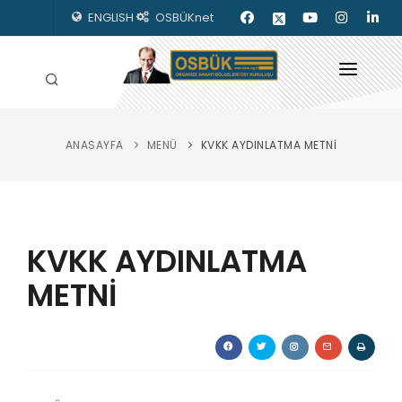
ENGLISH
OSBÜKnet
ANASAYFA
MENÜ
KVKK AYDINLATMA METNİ
HAKKIMIZDA
OSBÜK ORGANLARI
MEVZUAT
KVKK AYDINLATMA
KILAVUZLAR
METNİ
YAYINLARIMIZ
ENERJİ İZLEME
İLETİŞİM