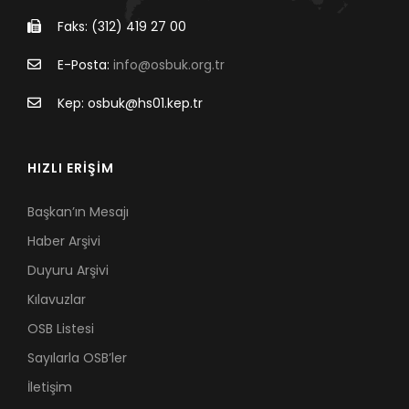
Faks: (312) 419 27 00
E-Posta:
info@osbuk.org.tr
Kep: osbuk@hs01.kep.tr
HIZLI ERİŞİM
Başkan’ın Mesajı
Haber Arşivi
Duyuru Arşivi
Kılavuzlar
OSB Listesi
Sayılarla OSB’ler
İletişim