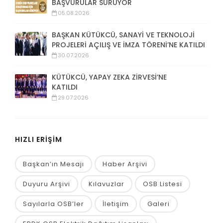
BAŞVURULAR SÜRÜYOR
05.08.2026
BAŞKAN KÜTÜKCÜ, SANAYİ VE TEKNOLOJİ
PROJELERİ AÇILIŞ VE İMZA TÖRENİ’NE KATILDI
30.07.2026
KÜTÜKCÜ, YAPAY ZEKA ZİRVESİ’NE
KATILDI
29.07.2026
HIZLI ERİŞİM
Başkan’ın Mesajı
Haber Arşivi
Duyuru Arşivi
Kılavuzlar
OSB Listesi
Sayılarla OSB’ler
İletişim
Galeri