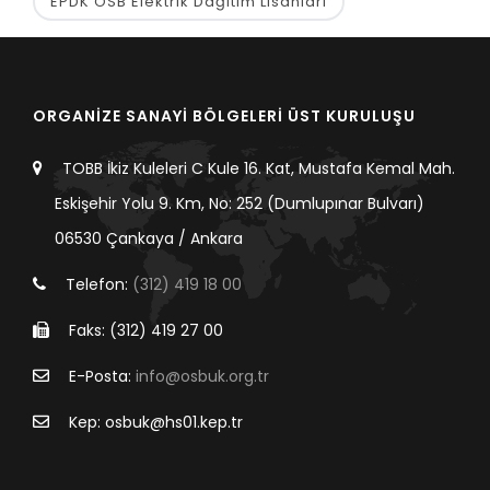
EPDK OSB Elektrik Dağıtım Lisanları
ORGANİZE SANAYİ BÖLGELERİ ÜST KURULUŞU
TOBB İkiz Kuleleri C Kule 16. Kat, Mustafa Kemal Mah.
Eskişehir Yolu 9. Km, No: 252 (Dumlupınar Bulvarı)
06530 Çankaya / Ankara
Telefon:
(312) 419 18 00
Faks: (312) 419 27 00
E-Posta:
info@osbuk.org.tr
Kep: osbuk@hs01.kep.tr