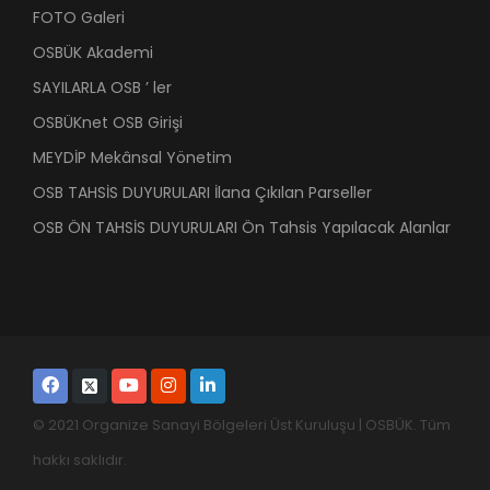
FOTO Galeri
OSBÜK Akademi
SAYILARLA OSB ’ ler
OSBÜKnet OSB Girişi
MEYDİP Mekânsal Yönetim
OSB TAHSİS DUYURULARI İlana Çıkılan Parseller
OSB ÖN TAHSİS DUYURULARI Ön Tahsis Yapılacak Alanlar
© 2021 Organize Sanayi Bölgeleri Üst Kuruluşu | OSBÜK. Tüm
hakkı saklıdır.