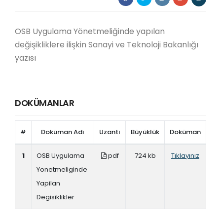
OSB Uygulama Yönetmeliğinde yapılan
değişikliklere ilişkin Sanayi ve Teknoloji Bakanlığı
yazısı
DOKÜMANLAR
#
Doküman Adı
Uzantı
Büyüklük
Doküman
1
OSB Uygulama
pdf
724 kb
Tıklayınız
Yonetmeliginde
Yapilan
Degisiklikler