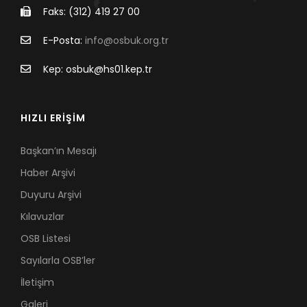
Faks: (312) 419 27 00
E-Posta:
info@osbuk.org.tr
Kep: osbuk@hs01.kep.tr
HIZLI ERİŞİM
Başkan’ın Mesajı
Haber Arşivi
Duyuru Arşivi
Kılavuzlar
OSB Listesi
Sayılarla OSB’ler
İletişim
Galeri