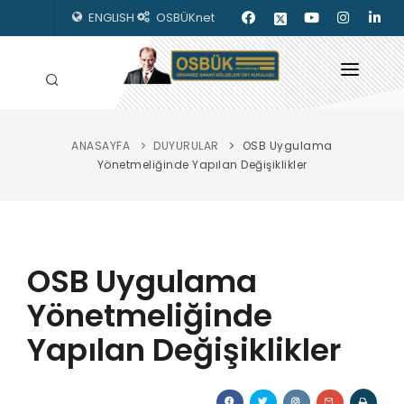
ENGLISH
OSBÜKnet
ANASAYFA
DUYURULAR
OSB Uygulama
HAKKIMIZDA
Yönetmeliğinde Yapılan Değişiklikler
OSBÜK ORGANLARI
MEVZUAT
OSB Uygulama
KILAVUZLAR
Yönetmeliğinde
YAYINLARIMIZ
Yapılan Değişiklikler
ENERJİ İZLEME
İLETİŞİM