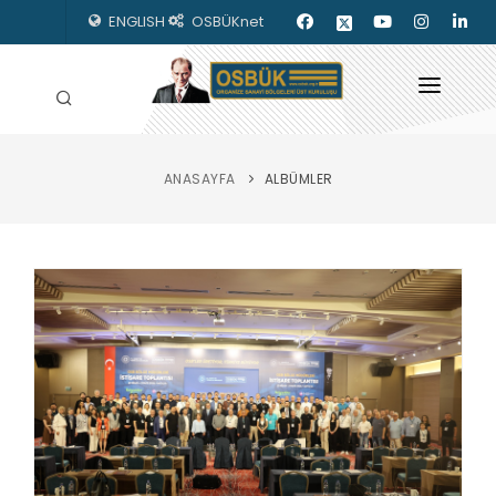
ENGLISH
OSBÜKnet
ANASAYFA
ALBÜMLER
HAKKIMIZDA
OSBÜK ORGANLARI
MEVZUAT
KILAVUZLAR
YAYINLARIMIZ
ENERJİ İZLEME
İLETİŞİM