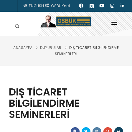
ENGLISH
OSBÜKnet
ANASAYFA
DUYURULAR
DIŞ TİCARET BİLGİLENDİRME
HAKKIMIZDA
SEMİNERLERİ
OSBÜK ORGANLARI
MEVZUAT
DIŞ TİCARET
KILAVUZLAR
BİLGİLENDİRME
YAYINLARIMIZ
SEMİNERLERİ
ENERJİ İZLEME
İLETİŞİM