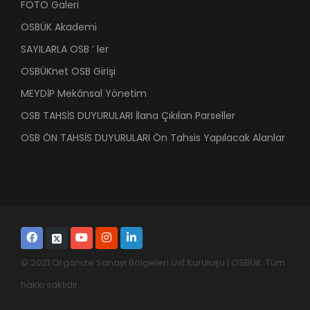
FOTO Galeri
OSBÜK Akademi
SAYILARLA OSB ’ ler
OSBÜKnet OSB Girişi
MEYDİP Mekânsal Yönetim
OSB TAHSİS DUYURULARI İlana Çıkılan Parseller
OSB ÖN TAHSİS DUYURULARI Ön Tahsis Yapılacak Alanlar
© 2021 Organize Sanayi Bölgeleri Üst Kuruluşu | OSBÜK. Tüm
hakkı saklıdır.