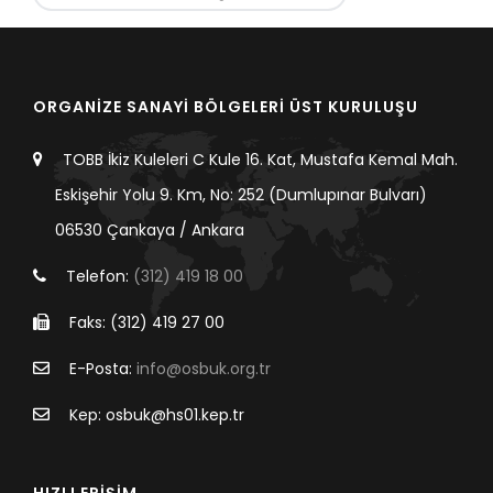
ORGANİZE SANAYİ BÖLGELERİ ÜST KURULUŞU
TOBB İkiz Kuleleri C Kule 16. Kat, Mustafa Kemal Mah.
Eskişehir Yolu 9. Km, No: 252 (Dumlupınar Bulvarı)
06530 Çankaya / Ankara
Telefon:
(312) 419 18 00
Faks: (312) 419 27 00
E-Posta:
info@osbuk.org.tr
Kep: osbuk@hs01.kep.tr