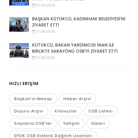
07.08.2026
BAŞKAN KÜTÜKCÜ, KADINHANI BELEDİYESİ’Nİ
ZİYARET ETTİ
07.08.2026
KÜTÜKCÜ, BAKAN YARDIMCISI İNAN İLE
BİRLİKTE SARAYÖNÜ OSB’Yİ ZİYARET ETTİ
07.08.2026
HIZLI ERİŞİM
Başkan’ın Mesajı
Haber Arşivi
Duyuru Arşivi
Kılavuzlar
OSB Listesi
Sayılarla OSB’ler
İletişim
Galeri
EPDK OSB Elektrik Dağıtım Lisanları