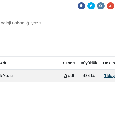
noloji Bakanlığı yazısı
Adı
Uzantı
Büyüklük
Dokü
k Yazısı
pdf
434 kb
Tıklay