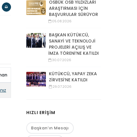
OSBÜK OSB YILDIZLARI
ARAŞTIRMASI İÇİN
BAŞVURULAR SÜRÜYOR
05.08.2026
BAŞKAN KÜTÜKCÜ,
SANAYİ VE TEKNOLOJİ
PROJELERİ AÇILIŞ VE
İMZA TÖRENİ’NE KATILDI
30.07.2026
KÜTÜKCÜ, YAPAY ZEKA
man
ZİRVESİ’NE KATILDI
29.07.2026
ınız
HIZLI ERİŞİM
Başkan’ın Mesajı