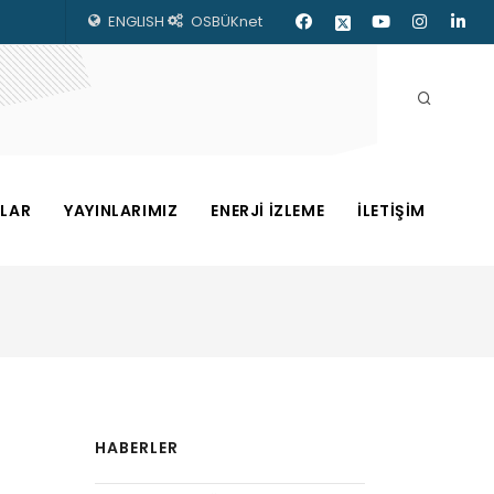
ENGLISH
OSBÜKnet
ZLAR
YAYINLARIMIZ
ENERJİ İZLEME
İLETİŞİM
HABERLER