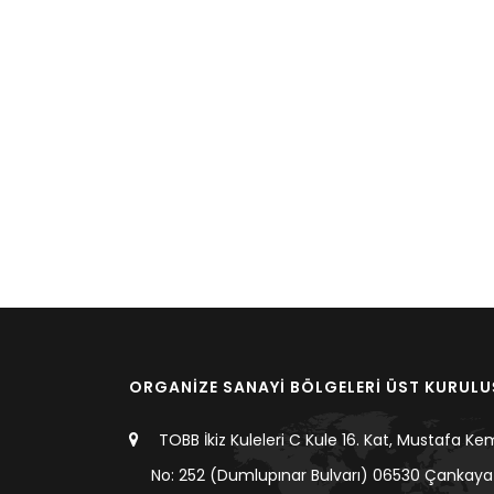
ORGANİZE SANAYİ BÖLGELERİ ÜST KURUL
TOBB İkiz Kuleleri C Kule 16. Kat, Mustafa Ke
No: 252 (Dumlupınar Bulvarı) 06530 Çankaya