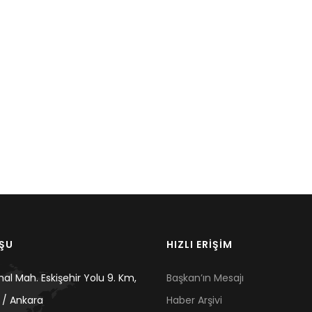
UŞU
HIZLI ERİŞİM
mal Mah. Eskişehir Yolu 9. Km,
Başkan’ın Mesajı
 / Ankara
Haber Arşivi