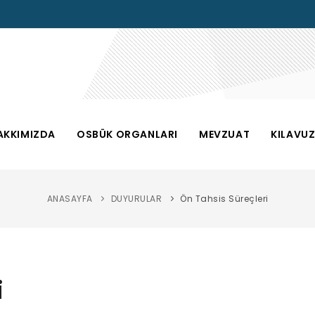
AKKIMIZDA
OSBÜK ORGANLARI
MEVZUAT
KILAVU
ANASAYFA
DUYURULAR
Ön Tahsis Süreçleri
i