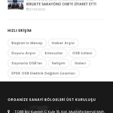
BİRLİKTE SARAYÖNÜ OSB’Yİ ZİYARET ETTİ
07.08.2026
HIZLI ERİŞİM
Başkan’ın Mesajı
Haber Arşivi
Duyuru Arşivi
Kılavuzlar
OSB Listesi
Sayılarla OSB’ler
İletişim
Galeri
EPDK OSB Elektrik Dağıtım Lisanları
ORGANİZE SANAYİ BÖLGELERİ ÜST KURULUŞU
TOBB İkiz Kuleleri C Kule 16. Kat, Mustafa Kemal Mah.