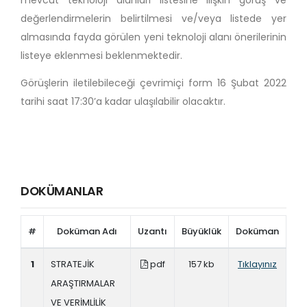
mevcut teknoloji alanları listesine ilişkin görüş ve
değerlendirmelerin belirtilmesi ve/veya listede yer
almasında fayda görülen yeni teknoloji alanı önerilerinin
listeye eklenmesi beklenmektedir.
Görüşlerin iletilebileceği çevrimiçi form 16 Şubat 2022
tarihi saat 17:30’a kadar ulaşılabilir olacaktır.
DOKÜMANLAR
#
Doküman Adı
Uzantı
Büyüklük
Doküman
1
STRATEJİK
pdf
157 kb
Tıklayınız
ARAŞTIRMALAR
VE VERİMLİLİK