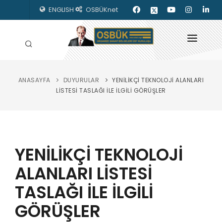
ENGLISH
OSBÜKnet
ANASAYFA
DUYURULAR
YENİLİKÇİ TEKNOLOJİ ALANLARI
HAKKIMIZDA
LİSTESİ TASLAĞI İLE İLGİLİ GÖRÜŞLER
OSBÜK ORGANLARI
MEVZUAT
YENİLİKÇİ TEKNOLOJİ
KILAVUZLAR
ALANLARI LİSTESİ
YAYINLARIMIZ
TASLAĞI İLE İLGİLİ
ENERJİ İZLEME
GÖRÜŞLER
İLETİŞİM