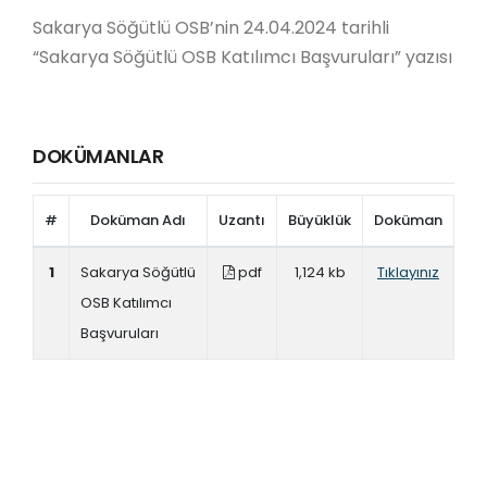
Sakarya Söğütlü OSB’nin 24.04.2024 tarihli
“Sakarya Söğütlü OSB Katılımcı Başvuruları” yazısı
DOKÜMANLAR
#
Doküman Adı
Uzantı
Büyüklük
Doküman
1
Sakarya Söğütlü
pdf
1,124 kb
Tıklayınız
OSB Katılımcı
Başvuruları