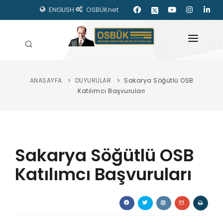
ENGLISH
OSBÜKnet
ANASAYFA
DUYURULAR
Sakarya Söğütlü OSB
HAKKIMIZDA
Katılımcı Başvuruları
OSBÜK ORGANLARI
MEVZUAT
Sakarya Söğütlü OSB
KILAVUZLAR
Katılımcı Başvuruları
YAYINLARIMIZ
ENERJİ İZLEME
İLETİŞİM