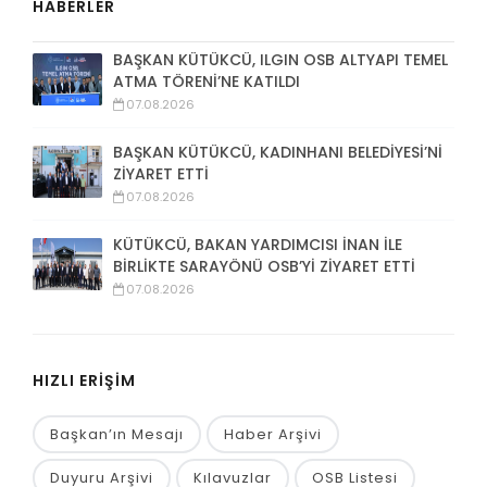
HABERLER
BAŞKAN KÜTÜKCÜ, ILGIN OSB ALTYAPI TEMEL
ATMA TÖRENİ’NE KATILDI
07.08.2026
BAŞKAN KÜTÜKCÜ, KADINHANI BELEDİYESİ’Nİ
ZİYARET ETTİ
07.08.2026
KÜTÜKCÜ, BAKAN YARDIMCISI İNAN İLE
BİRLİKTE SARAYÖNÜ OSB’Yİ ZİYARET ETTİ
07.08.2026
HIZLI ERİŞİM
Başkan’ın Mesajı
Haber Arşivi
Duyuru Arşivi
Kılavuzlar
OSB Listesi