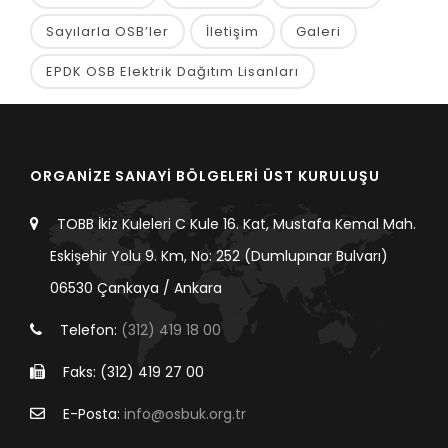
Sayılarla OSB’ler
İletişim
Galeri
EPDK OSB Elektrik Dağıtım Lisanları
ORGANİZE SANAYİ BÖLGELERİ ÜST KURULUŞU
TOBB İkiz Kuleleri C Kule 16. Kat, Mustafa Kemal Mah.
Eskişehir Yolu 9. Km, No: 252 (Dumlupınar Bulvarı)
06530 Çankaya / Ankara
Telefon:
(312) 419 18 00
Faks: (312) 419 27 00
E-Posta:
info@osbuk.org.tr