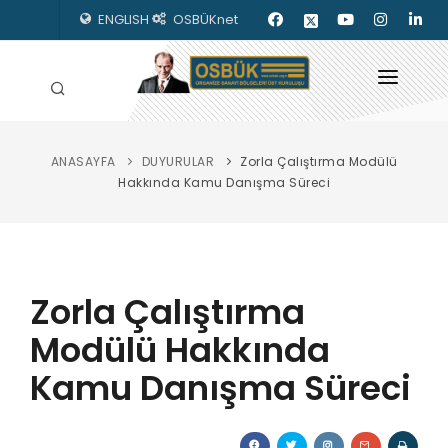
ENGLISH
OSBÜKnet
ANASAYFA
DUYURULAR
Zorla Çalıştırma Modülü
HAKKIMIZDA
Hakkında Kamu Danışma Süreci
OSBÜK ORGANLARI
MEVZUAT
Zorla Çalıştırma
KILAVUZLAR
Modülü Hakkında
YAYINLARIMIZ
Kamu Danışma Süreci
ENERJİ İZLEME
İLETİŞİM