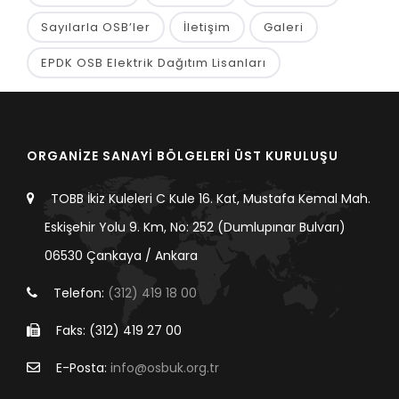
Sayılarla OSB’ler
İletişim
Galeri
EPDK OSB Elektrik Dağıtım Lisanları
ORGANİZE SANAYİ BÖLGELERİ ÜST KURULUŞU
TOBB İkiz Kuleleri C Kule 16. Kat, Mustafa Kemal Mah.
Eskişehir Yolu 9. Km, No: 252 (Dumlupınar Bulvarı)
06530 Çankaya / Ankara
Telefon:
(312) 419 18 00
Faks: (312) 419 27 00
E-Posta:
info@osbuk.org.tr