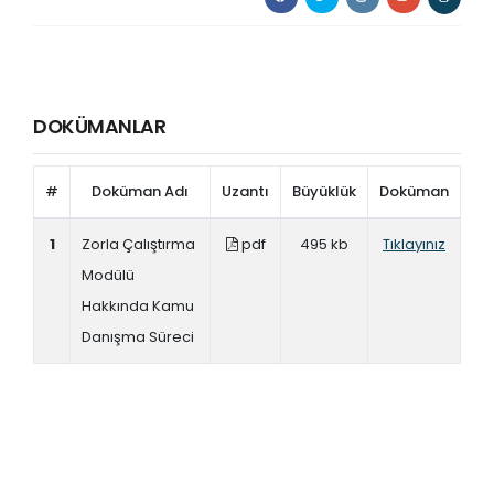
DOKÜMANLAR
#
Doküman Adı
Uzantı
Büyüklük
Doküman
1
Zorla Çalıştırma
pdf
495 kb
Tıklayınız
Modülü
Hakkında Kamu
Danışma Süreci