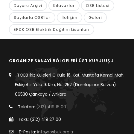
Duyuru Arşivi
Kılavuzlar
OSB Listesi
Sayılarla OSB’ler
İletişim
Galeri
EPDK OSB Elektrik Dağıtım Lisanları
ORGANİZE SANAYİ BÖLGELERİ ÜST KURULUŞU
TOBB İkiz Kuleleri C Kule 16. Kat, Mustafa Kemal Mah.
Eskişehir Yolu 9. Km, No: 252 (Dumlupınar Bulvarı)
06530 Çankaya / Ankara
Telefon:
(312) 419 18 00
Faks: (312) 419 27 00
E-Posta:
info@osbuk.org.tr