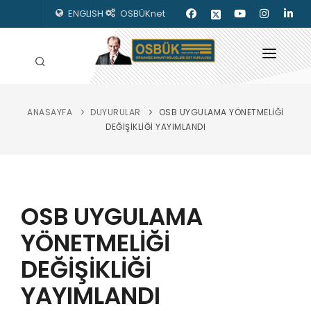
ENGLISH
OSBÜKnet
ANASAYFA
DUYURULAR
OSB UYGULAMA YÖNETMELİĞİ
HAKKIMIZDA
DEĞİŞİKLİĞİ YAYIMLANDI
OSBÜK ORGANLARI
MEVZUAT
OSB UYGULAMA
KILAVUZLAR
YÖNETMELİĞİ
YAYINLARIMIZ
DEĞİŞİKLİĞİ
ENERJİ İZLEME
YAYIMLANDI
İLETİŞİM