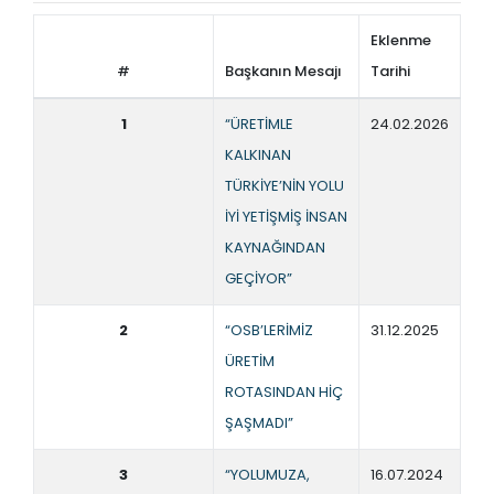
Eklenme
#
Başkanın Mesajı
Tarihi
1
“ÜRETİMLE
24.02.2026
KALKINAN
TÜRKİYE’NİN YOLU
İYİ YETİŞMİŞ İNSAN
KAYNAĞINDAN
GEÇİYOR”
2
“OSB’LERİMİZ
31.12.2025
ÜRETİM
ROTASINDAN HİÇ
ŞAŞMADI”
3
“YOLUMUZA,
16.07.2024