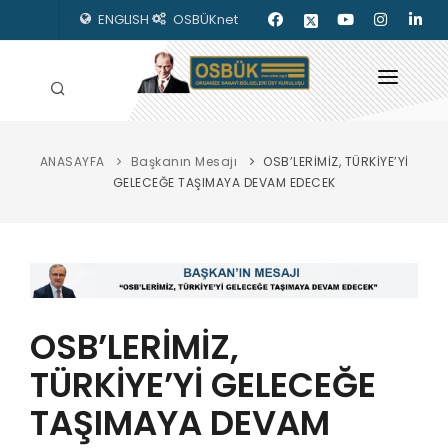
ENGLISH
OSBÜKnet
ANASAYFA
Başkanın Mesajı
OSB’LERİMİZ, TÜRKİYE’Yİ
HAKKIMIZDA
GELECEĞE TAŞIMAYA DEVAM EDECEK
OSBÜK ORGANLARI
MEVZUAT
KILAVUZLAR
OSB’LERİMİZ,
YAYINLARIMIZ
TÜRKİYE’Yİ GELECEĞE
ENERJİ İZLEME
TAŞIMAYA DEVAM
İLETİŞİM