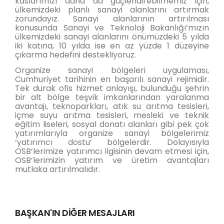
kaslarımızı daha da güçlendirebilmemiz için,
ülkemizdeki planlı sanayi alanlarını artırmak
zorundayız. Sanayi alanlarının artırılması
konusunda Sanayi ve Teknoloji Bakanlığı’mızın
ülkemizdeki sanayi alanlarını önümüzdeki 5 yılda
iki katına, 10 yılda ise en az yüzde 1 düzeyine
çıkarma hedefini destekliyoruz.
Organize sanayi bölgeleri uygulaması,
Cumhuriyet tarihinin en başarılı sanayi rejimidir.
Tek durak ofis hizmet anlayışı, bulunduğu şehrin
bir alt bölge teşvik imkanlarından yaralanma
avantajı, teknoparkları, atık su arıtma tesisleri,
içme suyu arıtma tesisleri, mesleki ve teknik
eğitim liseleri, sosyal donatı alanları gibi pek çok
yatırımlarıyla organize sanayi bölgelerimiz
‘yatırımcı dostu’ bölgelerdir. Dolayısıyla
OSB’lerimize yatırımcı ilgisinin devam etmesi için,
OSB’lerimizin yatırım ve üretim avantajları
mutlaka artırılmalıdır.
BAŞKAN'IN DİĞER MESAJLARI