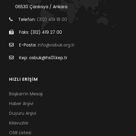
06530 Çankaya / Ankara
Telefon:
(312) 419 18 00
Faks: (312) 419 27 00
E-Posta:
info@osbuk.org.tr
Kep: osbuk@hs01.kep.tr
HIZLI ERİŞİM
Başkan’ın Mesajı
Haber Arşivi
Duyuru Arşivi
Kılavuzlar
OSB Listesi