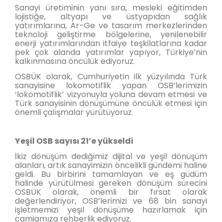
Sanayi üretiminin yanı sıra, mesleki eğitimden
lojistiğe, altyapı ve üstyapıdan sağlık
yatırımlarına, Ar-Ge ve tasarım merkezlerinden
teknoloji geliştirme bölgelerine, yenilenebilir
enerji yatırımlarından itfaiye teşkilatlarına kadar
pek çok alanda yatırımlar yapıyor, Türkiye’nin
kalkınmasına öncülük ediyoruz.
OSBÜK olarak, Cumhuriyetin ilk yüzyılında Türk
sanayisine lokomotiflik yapan OSB’lerimizin
‘lokomotiflik’ vizyonuyla yoluna devam etmesi ve
Türk sanayisinin dönüşümüne öncülük etmesi için
önemli çalışmalar yürütüyoruz.
Yeşil OSB sayısı 21’e yükseldi
İkiz dönüşüm dediğimiz dijital ve yeşil dönüşüm
alanları, artık sanayimizin öncelikli gündemi haline
geldi. Bu birbirini tamamlayan ve eş güdüm
halinde yürütülmesi gereken dönüşüm sürecini
OSBÜK olarak, önemli bir fırsat olarak
değerlendiriyor, OSB’lerimizi ve 68 bin sanayi
işletmemizi yeşil dönüşüme hazırlamak için
camiamıza rehberlik ediyoruz.