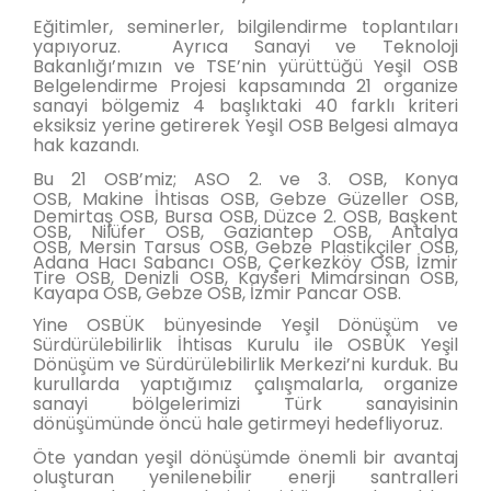
Eğitimler, seminerler, bilgilendirme toplantıları
yapıyoruz. Ayrıca Sanayi ve Teknoloji
Bakanlığı’mızın ve TSE’nin yürüttüğü Yeşil OSB
Belgelendirme Projesi kapsamında 21 organize
sanayi bölgemiz 4 başlıktaki 40 farklı kriteri
eksiksiz yerine getirerek Yeşil OSB Belgesi almaya
hak kazandı.
Bu 21 OSB’miz; ASO 2. ve 3. OSB, Konya
OSB,
Makine İhtisas OSB, Gebze Güzeller OSB,
Demirtaş OSB, Bursa OSB, Düzce 2. OSB, Başkent
OSB,
Nilüfer OSB, Gaziantep OSB,
Antalya
OSB,
Mersin Tarsus OSB,
Gebze Plastikçiler OSB,
Adana Hacı Sabancı OSB,
Çerkezköy OSB, İzmir
Tire OSB, Denizli OSB, Kayseri Mimarsinan OSB,
Kayapa OSB, Gebze OSB, İzmir Pancar OSB.
Yine OSBÜK bünyesinde Yeşil Dönüşüm ve
Sürdürülebilirlik İhtisas Kurulu ile OSBÜK Yeşil
Dönüşüm ve Sürdürülebilirlik Merkezi’ni kurduk. Bu
kurullarda yaptığımız çalışmalarla, organize
sanayi bölgelerimizi Türk sanayisinin
dönüşümünde öncü hale getirmeyi hedefliyoruz.
Öte yandan yeşil dönüşümde önemli bir avantaj
oluşturan yenilenebilir enerji santralleri