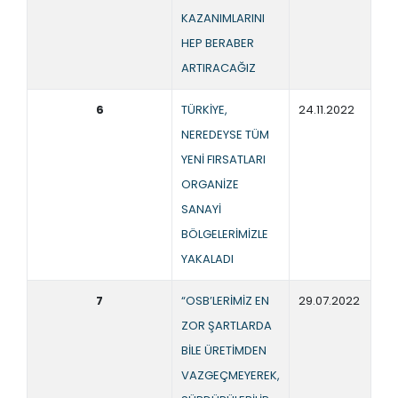
KAZANIMLARINI
HEP BERABER
ARTIRACAĞIZ
6
TÜRKİYE,
24.11.2022
NEREDEYSE TÜM
YENİ FIRSATLARI
ORGANİZE
SANAYİ
BÖLGELERİMİZLE
YAKALADI
7
“OSB’LERİMİZ EN
29.07.2022
ZOR ŞARTLARDA
BİLE ÜRETİMDEN
VAZGEÇMEYEREK,