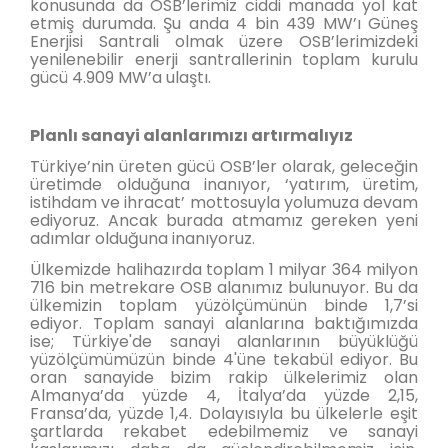
konusunda da OSB’lerimiz ciddi manada yol kat
etmiş durumda. Şu anda 4 bin 439 MW’ı Güneş
Enerjisi Santrali olmak üzere OSB’lerimizdeki
yenilenebilir enerji santrallerinin toplam kurulu
gücü 4.909 MW’a ulaştı.
Planlı sanayi alanlarımızı artırmalıyız
Türkiye’nin üreten gücü OSB’ler olarak, geleceğin
üretimde olduğuna inanıyor, ‘yatırım, üretim,
istihdam ve ihracat’ mottosuyla yolumuza devam
ediyoruz. Ancak burada atmamız gereken yeni
adımlar olduğuna inanıyoruz.
Ülkemizde halihazırda toplam 1 milyar 364 milyon
716 bin metrekare OSB alanımız bulunuyor. Bu da
ülkemizin toplam yüzölçümünün binde 1,7’si
ediyor. Toplam sanayi alanlarına baktığımızda
ise; Türkiye'de sanayi alanlarının büyüklüğü
yüzölçümümüzün binde 4'üne tekabül ediyor. Bu
oran sanayide bizim rakip ülkelerimiz olan
Almanya’da yüzde 4, İtalya’da yüzde 2,15,
Fransa’da, yüzde 1,4. Dolayısıyla bu ülkelerle eşit
şartlarda rekabet edebilmemiz ve sanayi