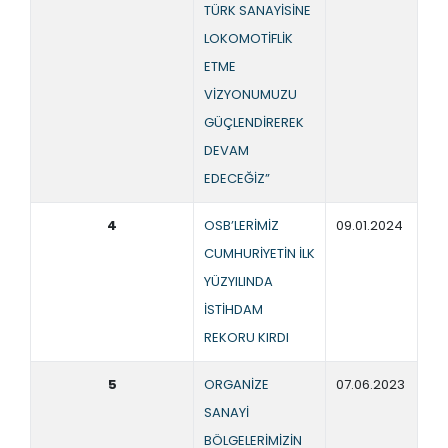
TÜRK SANAYİSİNE
LOKOMOTİFLİK
ETME
VİZYONUMUZU
GÜÇLENDİREREK
DEVAM
EDECEĞİZ”
4
OSB’LERİMİZ
09.01.2024
CUMHURİYETİN İLK
YÜZYILINDA
İSTİHDAM
REKORU KIRDI
5
ORGANİZE
07.06.2023
SANAYİ
BÖLGELERİMİZİN