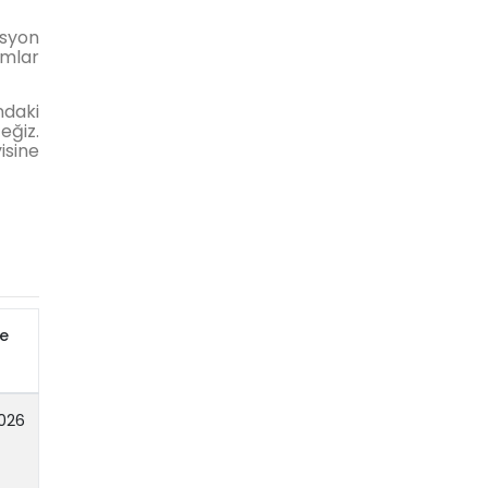
asyon
ımlar
ndaki
eğiz.
isine
e
2026