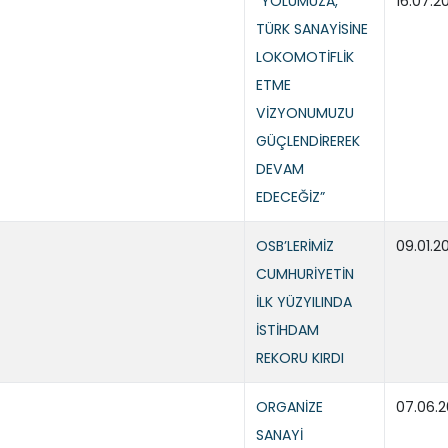
“YOLUMUZA,
16.07.2
TÜRK SANAYİSİNE
LOKOMOTİFLİK
ETME
VİZYONUMUZU
GÜÇLENDİREREK
DEVAM
EDECEĞİZ”
OSB’LERİMİZ
09.01.2
CUMHURİYETİN
İLK YÜZYILINDA
İSTİHDAM
REKORU KIRDI
ORGANİZE
07.06.
SANAYİ