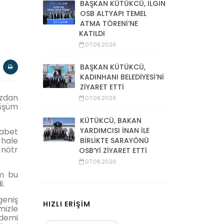
BAŞKAN KÜTÜKCÜ, ILGIN
OSB ALTYAPI TEMEL
ATMA TÖRENİ’NE
KATILDI
07.08.2026
BAŞKAN KÜTÜKCÜ,
KADINHANI BELEDİYESİ’Nİ
ZİYARET ETTİ
ızdan
07.08.2026
nüşüm
KÜTÜKCÜ, BAKAN
YARDIMCISI İNAN İLE
kabet
 hale
BİRLİKTE SARAYÖNÜ
 nötr
OSB’Yİ ZİYARET ETTİ
07.08.2026
üm bu
i.
geniş
HIZLI ERİŞİM
mizle
ndemi