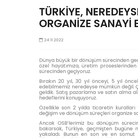
TÜRKİYE, NEREDEYS
ORGANİZE SANAYİ 
24.11.2022
Dünya büyük bir dönüşüm sürecinden geçiy
özel hayatımıza, üretim proseslerinde
sürecinden geçiyoruz.
Bırakın 20 yıl, 30 yıl önceyi, 5 yıl önc
edebilmemiz neredeyse mümkün değil. Çün
geldik. Satış pazarlama ve satın alma alı
hedeflerini konuşuyoruz.
Özellikle son 2 yılda ticaretin kuralları
değişim ve dönüşüm süreçleri organize san
Ancak OSB’lerimiz bu dönüşüm sürecini
bakarsak, Türkiye, geçmişten bugüne ne
yakaladı. Bunun en son ve en somut ö