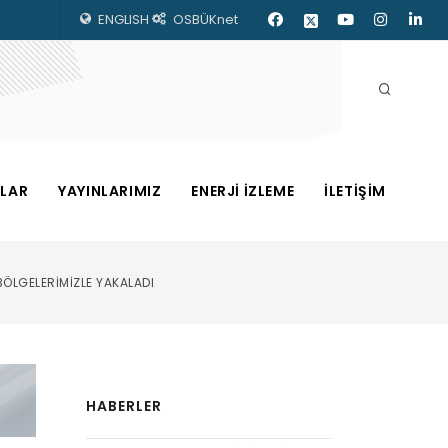
ENGLISH
OSBÜKnet
ZLAR
YAYINLARIMIZ
ENERJİ İZLEME
İLETİŞİM
BÖLGELERİMİZLE YAKALADI
HABERLER