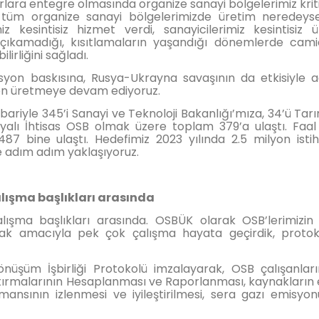
lara entegre olmasında organize sanayi bölgelerimiz kriti
ki tüm organize sanayi bölgelerimizde üretim neredeys
kesintisiz hizmet verdi, sanayicilerimiz kesintisiz ür
hi çıkamadığı, kısıtlamaların yaşandığı dönemlerde cam
lirliğini sağladı.
syon baskısına, Rusya-Ukrayna savaşının da etkisiyle 
ğmen üretmeye devam ediyoruz.
bariyle 345’i Sanayi ve Teknoloji Bakanlığı’mıza, 34’ü Tar
alı İhtisas OSB olmak üzere toplam 379’a ulaştı. Faa
487 bine ulaştı. Hedefimiz 2023 yılında 2.5 milyon ist
e adım adım yaklaşıyoruz.
lışma başlıkları arasında
şma başlıkları arasında. OSBÜK olarak OSB’lerimizin 
mak amacıyla pek çok çalışma hayata geçirdik, protok
önüşüm İşbirliği Protokolü imzalayarak, OSB çalışanlar
ştırmalarının Hesaplanması ve Raporlanması, kaynakların 
mansının izlenmesi ve iyileştirilmesi, sera gazı emisyo