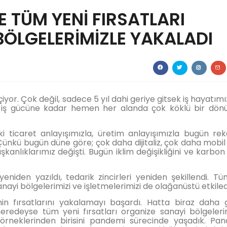
E TÜM YENİ FIRSATLARI
BÖLGELERİMİZLE YAKALADI
or. Çok değil, sadece 5 yıl dahi geriye gitsek iş hayatım
n iş gücüne kadar hemen her alanda çok köklü bir dö
eki ticaret anlayışımızla, üretim anlayışımızla bugün re
kü bugün düne göre; çok daha dijitaliz, çok daha mobil
şkanlıklarımız değişti. Bugün iklim değişikliğini ve karbon
 yeniden yazıldı, tedarik zincirleri yeniden şekillendi. T
ayi bölgelerimizi ve işletmelerimizi de olağanüstü etkiled
n fırsatlarını yakalamayı başardı. Hatta biraz daha 
redeyse tüm yeni fırsatları organize sanayi bölgeleri
rneklerinden birisini pandemi sürecinde yaşadık. Pa