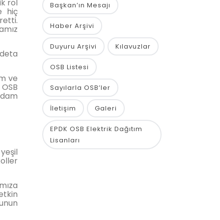
k rol
Başkan’ın Mesajı
e hiç
etti.
Haber Arşivi
iamız
Duyuru Arşivi
Kılavuzlar
adeta
OSB Listesi
ım ve
l OSB
Sayılarla OSB’ler
ihdam
İletişim
Galeri
EPDK OSB Elektrik Dağıtım
Lisanları
yeşil
oller
ımıza
etkin
nunun