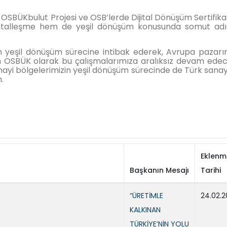
, OSBÜKbulut Projesi ve OSB’lerde Dijital Dönüşüm Sertifik
ijitalleşme hem de yeşil dönüşüm konusunda somut ad
nin yeşil dönüşüm sürecine intibak ederek, Avrupa pazarı
çin OSBÜK olarak bu çalışmalarımıza aralıksız devam edec
nayi bölgelerimizin yeşil dönüşüm sürecinde de Türk sanay
.
Eklenm
Başkanın Mesajı
Tarihi
“ÜRETİMLE
24.02.
KALKINAN
TÜRKİYE’NİN YOLU