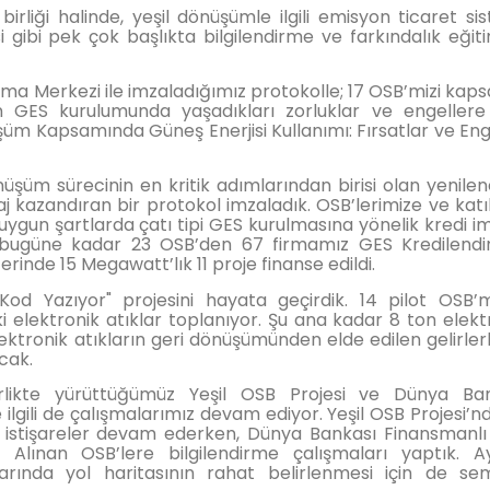
birliği halinde, yeşil dönüşümle ilgili emisyon ticaret sis
i gibi pek çok başlıkta bilgilendirme ve farkındalık eğiti
ma Merkezi ile imzaladığımız protokolle; 17 OSB’mizi kap
in GES kurulumunda yaşadıkları zorluklar ve engellere
şüm Kapsamında Güneş Enerjisi Kullanımı: Fırsatlar ve Eng
nüşüm sürecinin en kritik adımlarından birisi olan yenilene
aj kazandıran bir protokol imzaladık. OSB’lerimize ve katı
e uygun şartlarda çatı tipi GES kurulmasına yönelik kredi i
bugüne kadar 23 OSB’den 67 firmamız GES Kredilendi
rinde 15 Megawatt’lık 11 proje finanse edildi.
Kod Yazıyor" projesini hayata geçirdik. 14 pilot OSB’
ki elektronik atıklar toplanıyor. Şu ana kadar 8 ton elekt
ktronik atıkların geri dönüşümünden elde edilen gelirler
cak.
irlikte yürüttüğümüz Yeşil OSB Projesi ve Dünya Ba
 ilgili de çalışmalarımız devam ediyor. Yeşil OSB Projesi’n
 istişareler devam ederken, Dünya Bankası Finansmanl
 Alınan OSB’lere bilgilendirme çalışmaları yaptık. A
alarında yol haritasının rahat belirlenmesi için de se