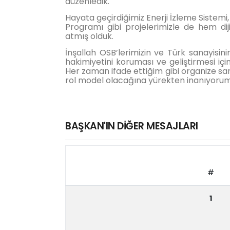
düzenledik.
Hayata geçirdiğimiz Enerji İzleme Sistemi
Programı gibi projelerimizle de hem d
atmış olduk.
İnşallah OSB’lerimizin ve Türk sanayisi
hakimiyetini koruması ve geliştirmesi i
Her zaman ifade ettiğim gibi organize sa
rol model olacağına yürekten inanıyorum
BAŞKAN'IN DİĞER MESAJLARI
#
1