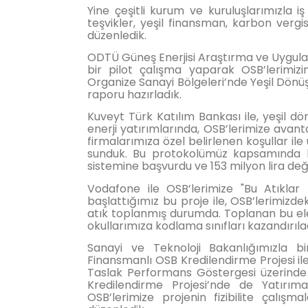
Yine çeşitli kurum ve kuruluşlarımızla iş 
teşvikler, yeşil finansman, karbon vergis
düzenledik.
ODTÜ Güneş Enerjisi Araştırma ve Uygula
bir pilot çalışma yaparak OSB’lerimiz
Organize Sanayi Bölgeleri’nde Yeşil Dönü
raporu hazırladık.
Kuveyt Türk Katılım Bankası ile, yeşil dö
enerji yatırımlarında, OSB’lerimize avant
firmalarımıza özel belirlenen koşullar il
sunduk. Bu protokolümüz kapsamında 
sistemine başvurdu ve 153 milyon lira değe
Vodafone ile OSB’lerimize "Bu Atıklar 
başlattığımız bu proje ile, OSB’lerimizde
atık toplanmış durumda. Toplanan bu ele
okullarımıza kodlama sınıfları kazandırıla
Sanayi ve Teknoloji Bakanlığımızla b
Finansmanlı OSB Kredilendirme Projesi ile
Taslak Performans Göstergesi üzerinde
Kredilendirme Projesi’nde de Yatırıma
OSB’lerimize projenin fizibilite çalışm