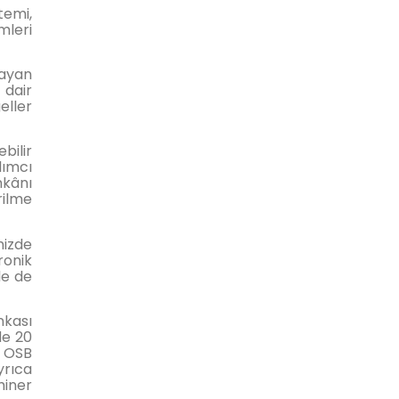
temi,
mleri
sayan
 dair
eller
bilir
lımcı
mkânı
rilme
mizde
ronik
le de
nkası
de 20
ı OSB
yrıca
miner