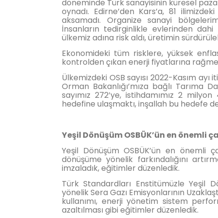
döneminde Türk sanayisinin küresel pazar
oynadı. Edirne’den Kars’a, 81 ilimizde
aksamadı. Organize sanayi bölgelerimiz 
İnsanların tedirginlikle evlerinden da
ülkemiz adına risk aldı, üretimin sürdürülebi
Ekonomideki tüm risklere, yüksek enfla
kontrolden çıkan enerji fiyatlarına ra
Ülkemizdeki OSB sayısı 2022-Kasım ayı iti
Orman Bakanlığı’mıza bağlı Tarıma Day
sayımız 272’ye, istihdamımız 2 milyon 
hedefine ulaşmaktı, inşallah bu hedefe d
Yeşil Dönüşüm OSBÜK’ün en önemli ça
Yeşil Dönüşüm OSBÜK’ün en önemli çalı
dönüşüme yönelik farkındalığını artır
imzaladık, eğitimler düzenledik.
Türk Standardları Enstitümüzle Yeşil D
yönelik Sera Gazı Emisyonlarının Uzakla
kullanımı, enerji yönetim sistem perfor
azaltılması gibi eğitimler düzenledik.