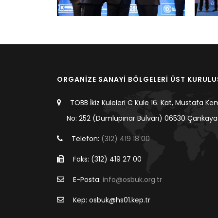
ORGANİZE SANAYİ BÖLGELERİ ÜST KURUL
TOBB İkiz Kuleleri C Kule 16. Kat, Mustafa Ke
No: 252 (Dumlupınar Bulvarı) 06530 Çankaya
Telefon:
(312) 419 18 00
Faks: (312) 419 27 00
E-Posta:
info@osbuk.org.tr
Kep: osbuk@hs01.kep.tr