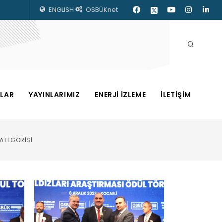
ENGLISH
OSBÜKnet
ZLAR
YAYINLARIMIZ
ENERJİ İZLEME
İLETİŞİM
ATEGORİSİ