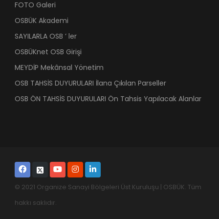
FOTO Galeri
OSBÜK Akademi
SAYILARLA OSB ’ ler
OSBÜKnet OSB Girişi
MEYDİP Mekânsal Yönetim
OSB TAHSİS DUYURULARI İlana Çıkılan Parseller
OSB ÖN TAHSİS DUYURULARI Ön Tahsis Yapılacak Alanlar
© 2021 Organize Sanayi Bölgeleri Üst Kuruluşu | OSBÜK. Tüm
hakkı saklıdır.