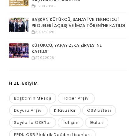
05.08.2026
BAŞKAN KÜTÜKCÜ, SANAYİ VE TEKNOLOJİ
PROJELERİ AÇILIŞ VE İMZA TÖRENİ’NE KATILDI
30.07.2026
KÜTÜKCÜ, YAPAY ZEKA ZİRVESİ’NE
KATILDI
29.07.2026
HIZLI ERİŞİM
Başkan’ın Mesajı
Haber Arşivi
Duyuru Arşivi
Kılavuzlar
OSB Listesi
Sayılarla OSB’ler
İletişim
Galeri
EPDK OSB Elektrik Dağıtım Lisanları