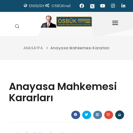
ENGLISH
OSBÜKnet
ANASAYFA
Anayasa Mahkemesi Kararları
HAKKIMIZDA
OSBÜK ORGANLARI
MEVZUAT
Anayasa Mahkemesi
KILAVUZLAR
Kararları
YAYINLARIMIZ
ENERJİ İZLEME
İLETİŞİM