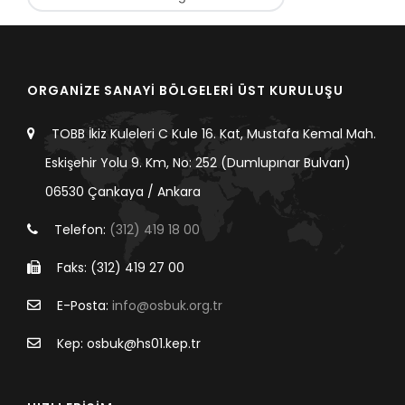
ORGANİZE SANAYİ BÖLGELERİ ÜST KURULUŞU
TOBB İkiz Kuleleri C Kule 16. Kat, Mustafa Kemal Mah.
Eskişehir Yolu 9. Km, No: 252 (Dumlupınar Bulvarı)
06530 Çankaya / Ankara
Telefon:
(312) 419 18 00
Faks: (312) 419 27 00
E-Posta:
info@osbuk.org.tr
Kep: osbuk@hs01.kep.tr