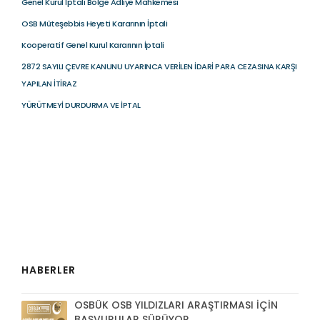
Genel Kurul İptali Bölge Adliye Mahkemesi
OSB Müteşebbis Heyeti Kararının İptali
Kooperatif Genel Kurul Kararının İptali
2872 SAYILI ÇEVRE KANUNU UYARINCA VERİLEN İDARİ PARA CEZASINA KARŞI
YAPILAN İTİRAZ
YÜRÜTMEYİ DURDURMA VE İPTAL
HABERLER
OSBÜK OSB YILDIZLARI ARAŞTIRMASI İÇİN
BAŞVURULAR SÜRÜYOR