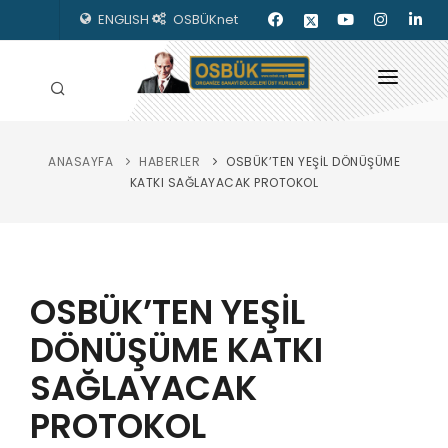
ENGLISH
OSBÜKnet
ANASAYFA
HABERLER
OSBÜK’TEN YEŞİL DÖNÜŞÜME
HAKKIMIZDA
KATKI SAĞLAYACAK PROTOKOL
OSBÜK ORGANLARI
MEVZUAT
OSBÜK’TEN YEŞİL
KILAVUZLAR
DÖNÜŞÜME KATKI
YAYINLARIMIZ
SAĞLAYACAK
ENERJİ İZLEME
PROTOKOL
İLETİŞİM