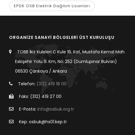
EPDK OSB Elektrik Dağıtım Lisanları
ORGANİZE SANAYİ BÖLGELERİ ÜST KURULUŞU
TOBB İkiz Kuleleri C Kule 16. Kat, Mustafa Kemal Mah.
Eskişehir Yolu 9. Km, No: 252 (Dumlupınar Bulvarı)
06530 Çankaya / Ankara
Telefon:
(312) 419 18 00
Faks: (312) 419 27 00
E-Posta:
info@osbuk.org.tr
Kep: osbuk@hs01.kep.tr