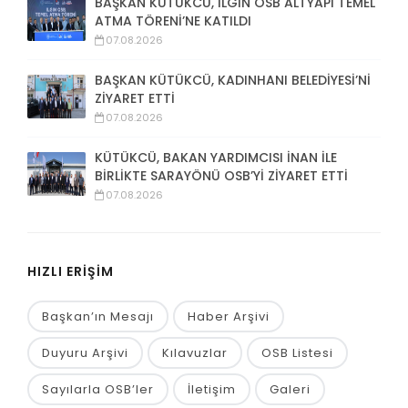
BAŞKAN KÜTÜKCÜ, ILGIN OSB ALTYAPI TEMEL
ATMA TÖRENİ’NE KATILDI
07.08.2026
BAŞKAN KÜTÜKCÜ, KADINHANI BELEDİYESİ’Nİ
ZİYARET ETTİ
07.08.2026
KÜTÜKCÜ, BAKAN YARDIMCISI İNAN İLE
BİRLİKTE SARAYÖNÜ OSB’Yİ ZİYARET ETTİ
07.08.2026
HIZLI ERİŞİM
Başkan’ın Mesajı
Haber Arşivi
Duyuru Arşivi
Kılavuzlar
OSB Listesi
Sayılarla OSB’ler
İletişim
Galeri