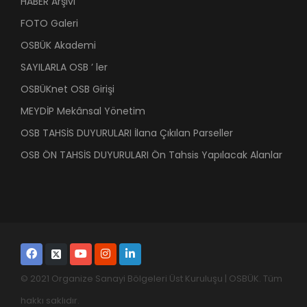
HABER Arşivi
FOTO Galeri
OSBÜK Akademi
SAYILARLA OSB ’ ler
OSBÜKnet OSB Girişi
MEYDİP Mekânsal Yönetim
OSB TAHSİS DUYURULARI İlana Çıkılan Parseller
OSB ÖN TAHSİS DUYURULARI Ön Tahsis Yapılacak Alanlar
© 2021 Organize Sanayi Bölgeleri Üst Kuruluşu | OSBÜK. Tüm
hakkı saklıdır.