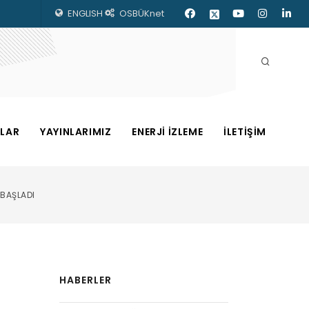
ENGLISH
OSBÜKnet
ZLAR
YAYINLARIMIZ
ENERJİ İZLEME
İLETİŞİM
 BAŞLADI
HABERLER