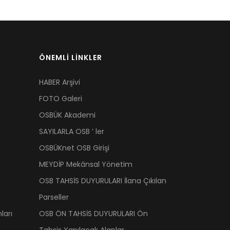
ÖNEMLİ LİNKLER
HABER Arşivi
FOTO Galeri
OSBÜK Akademi
SAYILARLA OSB ’ ler
OSBÜKnet OSB Girişi
MEYDİP Mekânsal Yönetim
OSB TAHSİS DUYURULARI İlana Çıkılan
Parseller
ları
OSB ÖN TAHSİS DUYURULARI Ön
Tahsis Yapılacak Alanlar