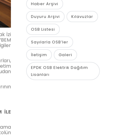
Haber Arşivi
Duyuru Arşivi
Kılavuzlar
OSB Listesi
k İzi
EYBEM
Sayılarla OSB’ler
giler
İletişim
Galeri
ları,
retim
EPDK OSB Elektrik Dağıtım
rudan
Lisanları
rının
 İLE
lama
kolün