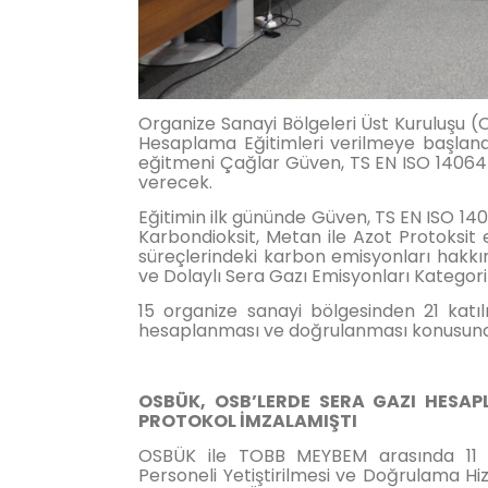
Organize Sanayi Bölgeleri Üst Kuruluşu 
Hesaplama Eğitimleri verilmeye başla
eğitmeni Çağlar Güven, TS EN ISO 14064-1
verecek.
Eğitimin ilk gününde Güven, TS EN ISO 140
Karbondioksit, Metan ile Azot Protoksit 
süreçlerindeki karbon emisyonları hak
ve Dolaylı Sera Gazı Emisyonları Kategoriler
15 organize sanayi bölgesinden 21 katıl
hesaplanması ve doğrulanması konusunda 
OSBÜK, OSB’LERDE SERA GAZI HESAP
PROTOKOL İMZALAMIŞTI
OSBÜK ile TOBB MEYBEM arasında 11 
Personeli Yetiştirilmesi ve Doğrulama Hiz