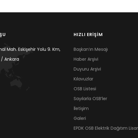
UŞU
HIZLI ERİŞİM
mal Mah. Eskişehir Yolu 9. Km,
Başkan’ın Mesajı
 / Ankara
Haber Arşivi
Duyuru Arşivi
Kılavuzlar
OSB Listesi
Sayılarla OSB’ler
İletişim
Galeri
EPDK OSB Elektrik Dağıtım Lisan