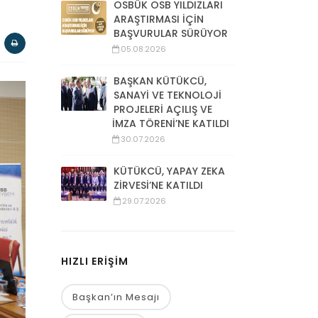
OSBÜK OSB YILDIZLARI
ARAŞTIRMASI İÇİN
BAŞVURULAR SÜRÜYOR
05.08.2026
BAŞKAN KÜTÜKCÜ,
SANAYİ VE TEKNOLOJİ
PROJELERİ AÇILIŞ VE
İMZA TÖRENİ’NE KATILDI
30.07.2026
KÜTÜKCÜ, YAPAY ZEKA
ZİRVESİ’NE KATILDI
29.07.2026
HIZLI ERİŞİM
Başkan’ın Mesajı