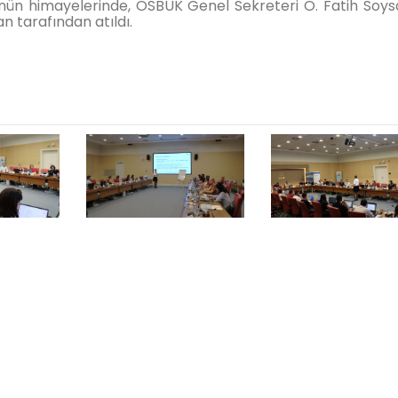
ün himayelerinde, OSBÜK Genel Sekreteri O. Fatih Soys
 tarafından atıldı.