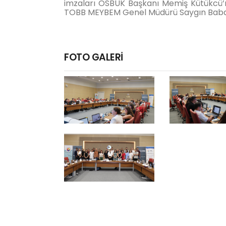
imzaları OSBÜK Başkanı Memiş Kütükcü’n
TOBB MEYBEM Genel Müdürü Saygın Baban
FOTO GALERİ