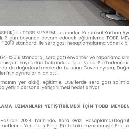
(OSBÜK) ile TOBB MEYBEM tarafından Kurumsal Karbon Aya
ndı. 3 gün boyunca devam edecek eğitimlerde TOBB M
:2019 standardı ile sera gazı hesaplamalarına yönelik bil
64-1:2019 standardı, sera gazı envanter ve raporlama sınır
emisyon kaynakları hakkında bilgiler verdi. Sektörlerin ü
kında da değerlendirmelerde bulunan Güven ayrıca, Doğ
i’nin ayrıntılarını anlattı.
ımcının yer aldığı eğitimle, OSB’lerde sera gazı salımla
yetkin personel yetiştirilmesi hedefleniyor.
LAMA UZMANLARI YETİŞTİRİLMESİ İÇİN TOBB MEYBEM
Haziran 2024 tarihinde, Sera Gazı Hesaplama/Doğru
metlerine Yönelik İş Birliği Protokolü imzalanmıştı. Proto