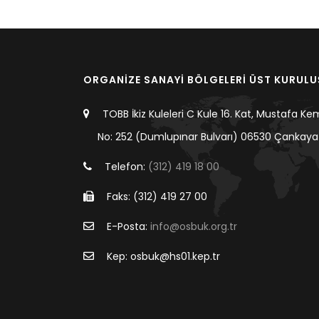
ORGANİZE SANAYİ BÖLGELERİ ÜST KURUL
TOBB İkiz Kuleleri C Kule 16. Kat, Mustafa Ke
No: 252 (Dumlupınar Bulvarı) 06530 Çankaya
Telefon:
(312) 419 18 00
Faks: (312) 419 27 00
E-Posta:
info@osbuk.org.tr
Kep: osbuk@hs01.kep.tr