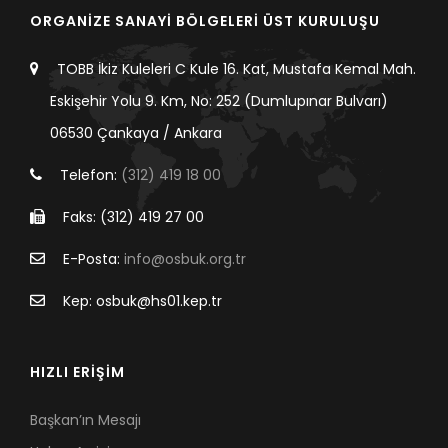
ORGANİZE SANAYİ BÖLGELERİ ÜST KURULUŞU
TOBB İkiz Kuleleri C Kule 16. Kat, Mustafa Kemal Mah.
Eskişehir Yolu 9. Km, No: 252 (Dumlupınar Bulvarı)
06530 Çankaya / Ankara
Telefon:
(312) 419 18 00
Faks: (312) 419 27 00
E-Posta:
info@osbuk.org.tr
Kep: osbuk@hs01.kep.tr
HIZLI ERİŞİM
Başkan’ın Mesajı