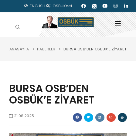
ENGLISH
OSBÜKnet
ANASAYFA
HABERLER
BURSA OSB’DEN OSBÜK’E ZİYARET
HAKKIMIZDA
OSBÜK ORGANLARI
MEVZUAT
BURSA OSB’DEN
KILAVUZLAR
OSBÜK’E ZİYARET
YAYINLARIMIZ
21.08.2025
ENERJİ İZLEME
İLETİŞİM