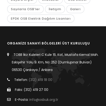
Sayılarla OSB’ler
İletişim
Galeri
EPDK OSB Elektrik Dağıtım Lisanları
ORGANİZE SANAYİ BÖLGELERİ ÜST KURULUŞU
TOBB İkiz Kuleleri C Kule 16. Kat, Mustafa Kemal Mah.
Eskişehir Yolu 9. Km, No: 252 (Dumlupınar Bulvarı)
06530 Çankaya / Ankara
Telefon:
(312) 419 18 00
Faks: (312) 419 27 00
E-Posta:
info@osbuk.org.tr