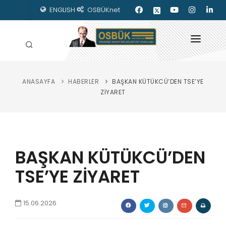
ENGLISH
OSBÜKnet
ANASAYFA
HABERLER
BAŞKAN KÜTÜKCÜ’DEN TSE’YE
HAKKIMIZDA
ZİYARET
OSBÜK ORGANLARI
MEVZUAT
BAŞKAN KÜTÜKCÜ’DEN
KILAVUZLAR
TSE’YE ZİYARET
YAYINLARIMIZ
ENERJİ İZLEME
15.06.2026
İLETİŞİM