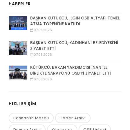
HABERLER
BAŞKAN KÜTÜKCÜ, ILGIN OSB ALTYAPI TEMEL
ATMA TÖRENİ’NE KATILDI
07.08.2026
BAŞKAN KÜTÜKCÜ, KADINHANI BELEDİYESİ’Nİ
ZİYARET ETTİ
07.08.2026
KÜTÜKCÜ, BAKAN YARDIMCISI İNAN İLE
BİRLİKTE SARAYÖNÜ OSB’Yİ ZİYARET ETTİ
07.08.2026
HIZLI ERİŞİM
Başkan’ın Mesajı
Haber Arşivi
Duyuru Arşivi
Kılavuzlar
OSB Listesi