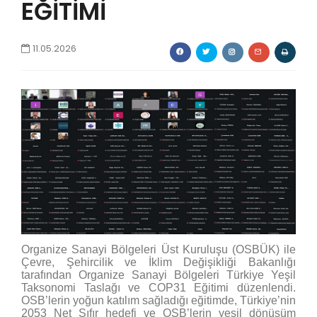
EĞİTİMİ
11.05.2026
Organize Sanayi Bölgeleri Üst Kuruluşu (OSBÜK) ile
Çevre, Şehircilik ve İklim Değişikliği Bakanlığı
tarafından Organize Sanayi Bölgeleri Türkiye Yeşil
Taksonomi Taslağı ve COP31 Eğitimi düzenlendi.
OSB’lerin yoğun katılım sağladığı eğitimde, Türkiye’nin
2053 Net Sıfır hedefi ve OSB’lerin yeşil dönüşüm