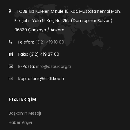
TOBB İkiz Kuleleri C Kule 16. Kat, Mustafa Kemal Mah.
Eskişehir Yolu 9. Km, No: 252 (Dumlupınar Bulvarı)
06530 Çankaya / Ankara
Telefon:
(312) 419 18 00
Faks: (312) 419 27 00
E-Posta:
info@osbuk.org.tr
Kep: osbuk@hs01.kep.tr
HIZLI ERİŞİM
Başkan’ın Mesajı
Haber Arşivi