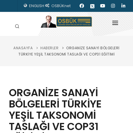
ENGLISH
OSBÜKnet
ANASAYFA
HABERLER
ORGANİZE SANAYİ BÖLGELERİ
HAKKIMIZDA
TÜRKİYE YEŞİL TAKSONOMİ TASLAĞI VE COP31 EĞİTİMİ
OSBÜK ORGANLARI
MEVZUAT
ORGANİZE SANAYİ
KILAVUZLAR
BÖLGELERİ TÜRKİYE
YAYINLARIMIZ
YEŞİL TAKSONOMİ
ENERJİ İZLEME
TASLAĞI VE COP31
İLETİŞİM