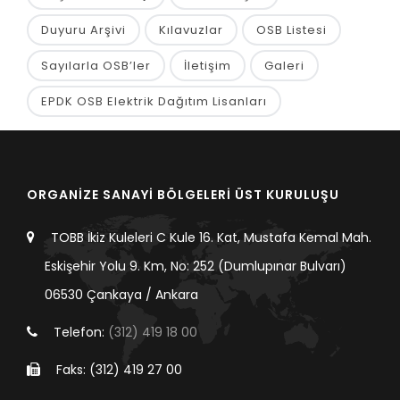
Duyuru Arşivi
Kılavuzlar
OSB Listesi
Sayılarla OSB’ler
İletişim
Galeri
EPDK OSB Elektrik Dağıtım Lisanları
ORGANİZE SANAYİ BÖLGELERİ ÜST KURULUŞU
TOBB İkiz Kuleleri C Kule 16. Kat, Mustafa Kemal Mah.
Eskişehir Yolu 9. Km, No: 252 (Dumlupınar Bulvarı)
06530 Çankaya / Ankara
Telefon:
(312) 419 18 00
Faks: (312) 419 27 00