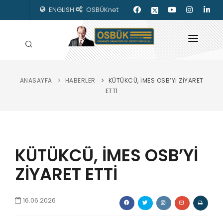
ENGLISH
OSBÜKnet
ANASAYFA
HABERLER
KÜTÜKCÜ, İMES OSB’Yİ ZİYARET
HAKKIMIZDA
ETTİ
OSBÜK ORGANLARI
MEVZUAT
KÜTÜKCÜ, İMES OSB’Yİ
KILAVUZLAR
ZİYARET ETTİ
YAYINLARIMIZ
ENERJİ İZLEME
16.06.2026
İLETİŞİM