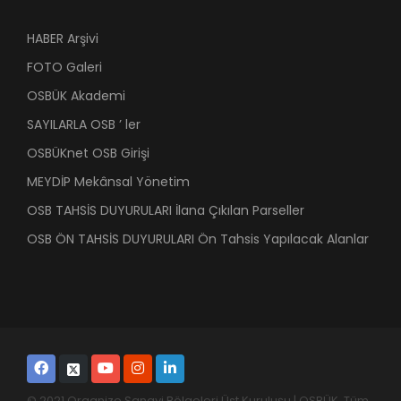
HABER Arşivi
FOTO Galeri
OSBÜK Akademi
SAYILARLA OSB ’ ler
OSBÜKnet OSB Girişi
MEYDİP Mekânsal Yönetim
OSB TAHSİS DUYURULARI İlana Çıkılan Parseller
OSB ÖN TAHSİS DUYURULARI Ön Tahsis Yapılacak Alanlar
© 2021 Organize Sanayi Bölgeleri Üst Kuruluşu | OSBÜK. Tüm