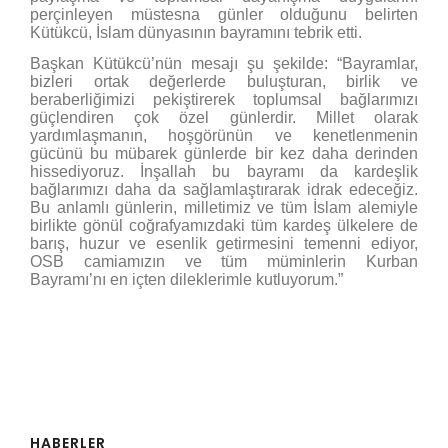
perçinleyen müstesna günler olduğunu belirten
Kütükcü, İslam dünyasının bayramını tebrik etti.
Başkan Kütükcü’nün mesajı şu şekilde: “Bayramlar,
bizleri ortak değerlerde buluşturan, birlik ve
beraberliğimizi pekiştirerek toplumsal bağlarımızı
güçlendiren çok özel günlerdir. Millet olarak
yardımlaşmanın, hoşgörünün ve kenetlenmenin
gücünü bu mübarek günlerde bir kez daha derinden
hissediyoruz. İnşallah bu bayramı da kardeşlik
bağlarımızı daha da sağlamlaştırarak idrak edeceğiz.
Bu anlamlı günlerin, milletimiz ve tüm İslam alemiyle
birlikte gönül coğrafyamızdaki tüm kardeş ülkelere de
barış, huzur ve esenlik getirmesini temenni ediyor,
OSB camiamızın ve tüm müminlerin Kurban
Bayramı’nı en içten dileklerimle kutluyorum.”
HABERLER