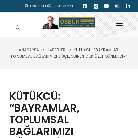
ENGLISH
OSBÜKnet
ANASAYFA
HABERLER
KÜTÜKCÜ: “BAYRAMLAR,
HAKKIMIZDA
TOPLUMSAL BAĞLARIMIZI GÜÇLENDİREN ÇOK ÖZEL GÜNLERDİR”
OSBÜK ORGANLARI
MEVZUAT
KÜTÜKCÜ:
KILAVUZLAR
“BAYRAMLAR,
YAYINLARIMIZ
TOPLUMSAL
ENERJİ İZLEME
BAĞLARIMIZI
İLETİŞİM