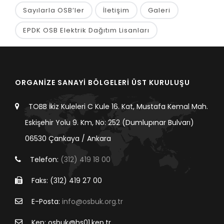
Sayılarla OSB’ler
İletişim
Galeri
EPDK OSB Elektrik Dağıtım Lisanları
ORGANİZE SANAYİ BÖLGELERİ ÜST KURULUŞU
TOBB İkiz Kuleleri C Kule 16. Kat, Mustafa Kemal Mah.
Eskişehir Yolu 9. Km, No: 252 (Dumlupınar Bulvarı)
06530 Çankaya / Ankara
Telefon:
(312) 419 18 00
Faks: (312) 419 27 00
E-Posta:
info@osbuk.org.tr
Kep: osbuk@hs01.kep.tr