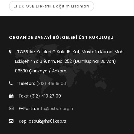
EPDK OSB Elektrik Dağıtım Lisanları
ORGANİZE SANAYİ BÖLGELERİ ÜST KURULUŞU
TOBB İkiz Kuleleri C Kule 16. Kat, Mustafa Kemal Mah.
Eskişehir Yolu 9. Km, No: 252 (Dumlupınar Bulvarı)
06530 Çankaya / Ankara
Telefon:
(312) 419 18 00
Faks: (312) 419 27 00
E-Posta:
info@osbuk.org.tr
Kep: osbuk@hs01.kep.tr