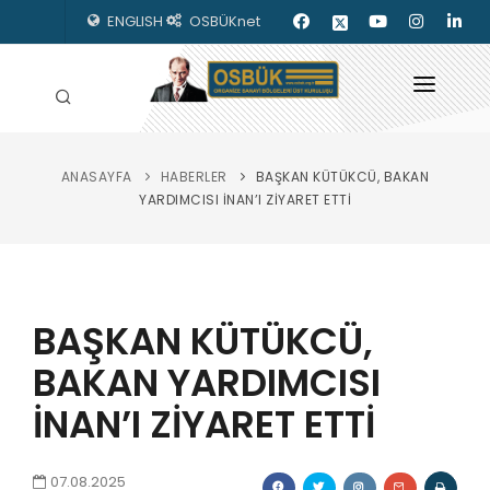
ENGLISH
OSBÜKnet
ANASAYFA
HABERLER
BAŞKAN KÜTÜKCÜ, BAKAN
HAKKIMIZDA
YARDIMCISI İNAN’I ZİYARET ETTİ
OSBÜK ORGANLARI
MEVZUAT
BAŞKAN KÜTÜKCÜ,
KILAVUZLAR
BAKAN YARDIMCISI
YAYINLARIMIZ
İNAN’I ZİYARET ETTİ
ENERJİ İZLEME
İLETİŞİM
07.08.2025