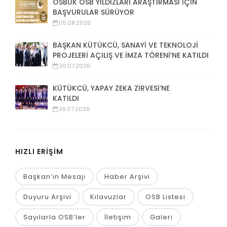
OSBÜK OSB YILDIZLARI ARAŞTIRMASI İÇİN
BAŞVURULAR SÜRÜYOR
05.08.2026
BAŞKAN KÜTÜKCÜ, SANAYİ VE TEKNOLOJİ
PROJELERİ AÇILIŞ VE İMZA TÖRENİ’NE KATILDI
30.07.2026
KÜTÜKCÜ, YAPAY ZEKA ZİRVESİ’NE
KATILDI
29.07.2026
HIZLI ERİŞİM
Başkan’ın Mesajı
Haber Arşivi
Duyuru Arşivi
Kılavuzlar
OSB Listesi
Sayılarla OSB’ler
İletişim
Galeri