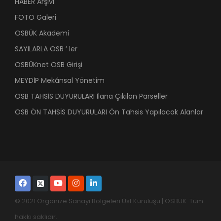
HABER Arşivi
FOTO Galeri
OSBÜK Akademi
SAYILARLA OSB ’ ler
OSBÜKnet OSB Girişi
MEYDİP Mekânsal Yönetim
OSB TAHSİS DUYURULARI İlana Çıkılan Parseller
OSB ÖN TAHSİS DUYURULARI Ön Tahsis Yapılacak Alanlar
© 2021 Organize Sanayi Bölgeleri Üst Kuruluşu | OSBÜK. Tüm
hakkı saklıdır.