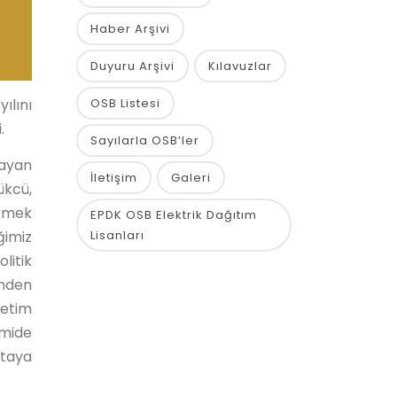
Haber Arşivi
Duyuru Arşivi
Kılavuzlar
OSB Listesi
ılını
i.
Sayılarla OSB’ler
layan
İletişim
Galeri
ükcü,
lemek
EPDK OSB Elektrik Dağıtım
Lisanları
ğimiz
litik
imden
retim
omide
ktaya