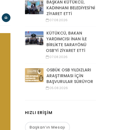
BAŞKAN KÜTÜKCÜ,
KADINHANI BELEDİYESİ’Nİ
ZİYARET ETTİ
07.08.2026
KÜTÜKCÜ, BAKAN
YARDIMCISI İNAN İLE
BİRLİKTE SARAYÖNÜ
OSB’Yİ ZİYARET ETTİ
07.08.2026
OSBÜK OSB YILDIZLARI
ARAŞTIRMASI İÇİN
BAŞVURULAR SÜRÜYOR
05.08.2026
HIZLI ERİŞİM
Başkan’ın Mesajı