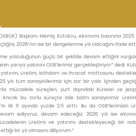
(OSBÜK) Başkanı Memiş Kütükcü, ekonomi basınına 2025 y
çtiğini, 2026’nın ise bir dengelenme yılı olacağını ifade ett
eşme yolculuğunun güçlü bir şekilde devam ettiğini vurgu
nin yarıya yakınını OSB’lerimiz gerçekleştiriyor” dedi. Küt
in yatırım, üretim, istihdam ve ihracat mottosunu destek
ılı tüm sanayicilerimiz için zor bir yıldı. İçinden geçti
la mücadele süreçleri, yurt dışındaki küresel ve jeopo
i. Ancak bu zorlu süreçte bile bizim sanayicimiz üret
n ilk 11 ayında yüzde 2.5 arttı. Bu da OSB’lerimizin ü
e devam ediyoruz, devam edeceğiz. 2026 yılı ise ekon
ücadelenin üretimi ve yatırımı destekleyeceği bir no
ettiği bir yıl olmasını diliyorum.”