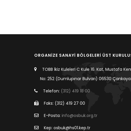
ORGANİZE SANAYİ BÖLGELERİ ÜST KURUL
TOBB İkiz Kuleleri C Kule 16. Kat, Mustafa Ke
No: 252 (Dumlupınar Bulvarı) 06530 Çankaya
Telefon:
(312) 419 18 00
Faks: (312) 419 27 00
E-Posta:
info@osbuk.org.tr
Kep: osbuk@hs01.kep.tr