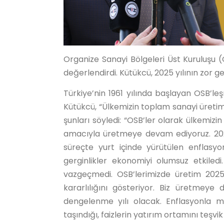
Organize Sanayi Bölgeleri Üst Kuruluşu 
değerlendirdi. Kütükcü, 2025 yılının zor ge
Türkiye’nin 1961 yılında başlayan OSB’l
Kütükcü, “Ülkemizin toplam sanayi üretimi
şunları söyledi: “OSB’ler olarak ülkemiz
amacıyla üretmeye devam ediyoruz. 2025 y
süreçte yurt içinde yürütülen enflasyon
gerginlikler ekonomiyi olumsuz etkiled
vazgeçmedi. OSB’lerimizde üretim 2025’i
kararlılığını gösteriyor. Biz üretmey
dengelenme yılı olacak. Enflasyonla m
taşındığı, faizlerin yatırım ortamını teşvik 