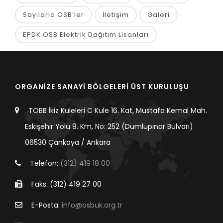
Sayılarla OSB’ler
İletişim
Galeri
EPDK OSB Elektrik Dağıtım Lisanları
ORGANİZE SANAYİ BÖLGELERİ ÜST KURULUŞU
TOBB İkiz Kuleleri C Kule 16. Kat, Mustafa Kemal Mah.
Eskişehir Yolu 9. Km, No: 252 (Dumlupınar Bulvarı)
06530 Çankaya / Ankara
Telefon:
(312) 419 18 00
Faks: (312) 419 27 00
E-Posta:
info@osbuk.org.tr