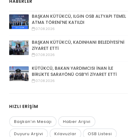
HABERLER
BAŞKAN KÜTÜKCÜ, ILGIN OSB ALTYAPI TEMEL
ATMA TÖRENİ’NE KATILDI
07.08.2026
BAŞKAN KÜTÜKCÜ, KADINHANI BELEDİYESİ’Nİ
ZİYARET ETTİ
07.08.2026
KÜTÜKCÜ, BAKAN YARDIMCISI İNAN İLE
BİRLİKTE SARAYÖNÜ OSB’Yİ ZİYARET ETTİ
07.08.2026
HIZLI ERİŞİM
Başkan’ın Mesajı
Haber Arşivi
Duyuru Arşivi
Kılavuzlar
OSB Listesi