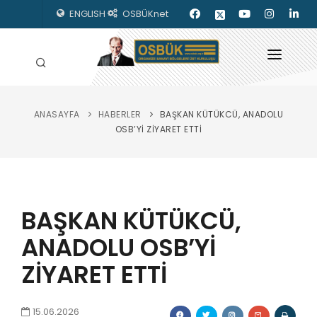
ENGLISH
OSBÜKnet
ANASAYFA
HABERLER
BAŞKAN KÜTÜKCÜ, ANADOLU
HAKKIMIZDA
OSB’Yİ ZİYARET ETTİ
OSBÜK ORGANLARI
MEVZUAT
BAŞKAN KÜTÜKCÜ,
KILAVUZLAR
ANADOLU OSB’Yİ
YAYINLARIMIZ
ZİYARET ETTİ
ENERJİ İZLEME
İLETİŞİM
15.06.2026