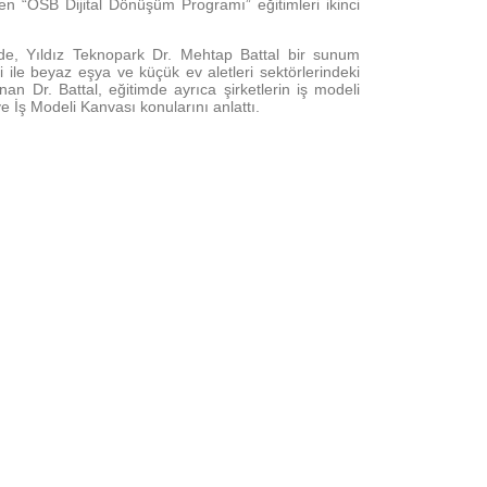
n “OSB Dijital Dönüşüm Programı” eğitimleri ikinci
timde, Yıldız Teknopark Dr. Mehtap Battal bir sunum
yi ile beyaz eşya ve küçük ev aletleri sektörlerindeki
anan Dr. Battal, eğitimde ayrıca şirketlerin iş modeli
 ve İş Modeli Kanvası konularını anlattı.