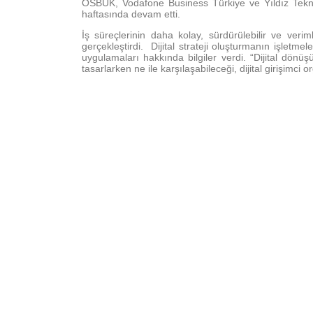
OSBÜK, Vodafone Business Türkiye ve Yıldız Teknik
haftasında devam etti.
İş süreçlerinin daha kolay, sürdürülebilir ve veri
gerçekleştirdi. Dijital strateji oluşturmanın işletme
uygulamaları hakkında bilgiler verdi. “Dijital dönüşü
tasarlarken ne ile karşılaşabileceği, dijital girişimci