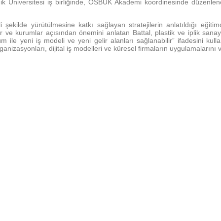
 Üniversitesi iş birliğinde, OSBÜK Akademi koordinesinde düzenlene
mli şekilde yürütülmesine katkı sağlayan stratejilerin anlatıldığı eği
ler ve kurumlar açısından önemini anlatan Battal, plastik ve iplik sana
m ile yeni iş modeli ve yeni gelir alanları sağlanabilir” ifadesini kull
 organizasyonları, dijital iş modelleri ve küresel firmaların uygulamalarını